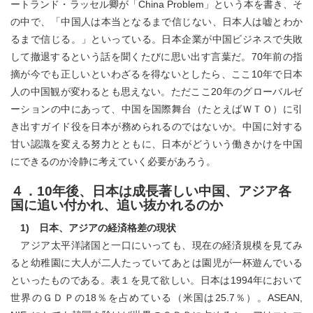
ートランド・ラッセル卿が「China Problem」という本を書き、そ
の中で、「中国人は本当となるまで信じない、日本人は嘘とわか
るまで信じる。」といっている。日本企業が中国ビジネスで失敗
して撤退するという話を聞くたびに思い出す言葉だ。70年前の指
摘が今でも正しいといわざるを得ないとしたら、ここ10年で日本
人の中国観が変わるとも思えない。ただここ20年のグローバルゼ
ーションの中にあって、中国を国際舞台（たとえばＷＴＯ）に引
き出すガイド役を日本が務められるのではないか。中国に対する
甘い認識を変える努力とともに、日本がどういう働きかけを中国
にできるのか冷静に考えていく必要があろう。
４．10年後、日本は成長著しい中国、アジア各
国に追い付かれ、追い抜かれるのか
1) 日本、アジアの経済格差の現状
アジア太平洋諸国と一口にいっても、現在の経済規模を見てみ
ると幼稚園に大人が二人たっていてあとは園児が一杯遊んでいる
といったものである。表１を見て欲しい。日本は1994年において
世界のＧＤＰの18％を占めている（米国は25.7％）。ASEAN,