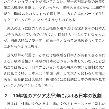
いこうというファイトが沸いてこない。第一の明治維新の改革や
第二の戦後の改革は、今でいったら、将来の日本のために1997年
現在、50歳以上の人はすべて職を辞し、カミさんのパートで生計
を立てていって欲しいというようなものである。
先人のように国のため自己犠牲を引き受ける潔さを今の日本人
は持ちあわせているのだろうか。国難というほどでもなかった
が、円高の時は労使一体、官民一体となって危機感をもってこと
にあたったように思う。
規制緩和の問題は、どれだけ危機感を日本人が共有できるかに
よる。橋本首相が10年後の日本のビジョンを出していないことは
残念ではあるが、日本のビジョンと国の将来を妨げる規制の大き
さに気づく時、日本人は「挙国一致」して大きく変わる可能性が
ある。短期的には悲観的、長期的には楽観的に日本の将来を見て
いくことが妥当といえるだろう。
２．10年後のアジア太平洋における日本の役割
日本は、外来の文化と日本古来の文化をミックスさせて新しい