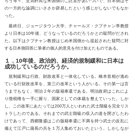
ろう等々、意気軒高な米国側のご託宣があいついで、日本側はそ
の一方的な論調にいささか辟易したという感じがしないでもなか
った。
最終日、ジョージタウン大学、チャールズ・クプチャン準教授
より日本は10年後、どうなっているのだろうかとの疑問がだされ
た。以下はクプチャン教授はじめ米国側から提起された疑問に対
する日本側回答に筆者の個人的意見を付け加えたものである。
１．10年後、政治的、経済的規制緩和に日本は
成功しているのだろうか。
規制緩和は行政、財政改革と一体化している。橋本首相が進め
ている行財政改革を、第三の改革という人がいる。その第一は言
うまでもなく、明治２年の版籍奉還である。明治政府はこれによ
り徴税権を一手に握り、国家としての体裁を整えていった。しか
し、この改革にあたっては200万人といわれた武士階級を完全リス
トラしたのである。それまでの武士階級の収入の道を閉ざしたわ
けであって、西郷隆盛はこの版籍奉還に不満を持つ武士の反乱に
備えて江戸に薩長の兵を１万人集めておいたという。しかしなが