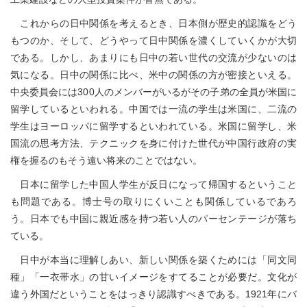
これからの日中関係を考えるとき、日本側が歴史的認識をどう
もつのか、そして、どうやって日中関係を濃くしていくかが大切
である。しかし、あまりにも日中の若い世代の交流が少ないのは
気になる。日中の関係に比べ、米中の関係の方が密接といえる。
中央委員会には300人のメンバーがいるがその子弟の全員が米国に
留学しているといわれる。中国では一流の学生は米国に、二流の
学生はヨーロッパに留学するといわれている。米国に留学し、米
国流の思考方法、テクニックを身に付けた世代が中国行政府の実
権を握るのもそう遠い将来のことではない。
日本に留学した中国人学生が反日になって帰国するということ
も問題である。博士号の取りにくいことも関係しているであろ
う。日本でも中国に親近感を持つ若い人のパーセンテージが落ち
ている。
日中が本当に理解しあい、新しい関係を築くためには「同文同
種」「一衣帯水」の甘いイメージをすてることが必要だ。文化が
違う外国だということをはっきり認識すべきである。1921年にバ