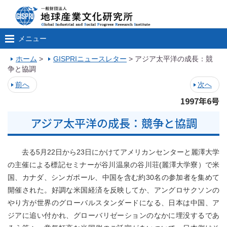
メニュー
ホーム
>
GISPRIニュースレター
>
アジア太平洋の成長：競
争と協調
前へ
次へ
1997年6号
アジア太平洋の成長：競争と協調
去る5月22日から23日にかけてアメリカンセンターと麗澤大学
の主催による標記セミナーが谷川温泉の谷川荘(麗澤大学寮）で米
国、カナダ、シンガポール、中国を含む約30名の参加者を集めて
開催された。好調な米国経済を反映してか、アングロサクソンの
やり方が世界のグローバルスタンダードになる、日本は中国、ア
ジアに追い付かれ、グローバリゼーションのなかに埋没するであ