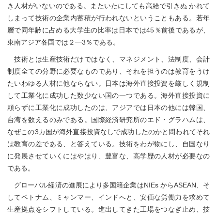
き人材がいないのである。またいたにしても高給で引きぬ かれて
しまって技術の企業内蓄積が行われないということもある。若年
層で同年齢に占める大学生の比率は日本では45％前後であるが、
東南アジア各国では２―3％である。
技術とは生産技術だけではなく、マネジメント、法制度、会計
制度全ての分野に必要なものであり、それを担うのは教育をうけ
たいわゆる人材に他ならない。日本は海外直接投資を厳しく規制
して工業化に成功した数少ない国の一つである。海外直接投資に
頼らずに工業化に成功したのは、アジアでは日本の他には韓国、
台湾を数えるのみである。国際経済研究所のエド・グラハムは、
なぜこの3カ国が海外直接投資なしで成功したのかと問われてそれ
は教育の差である、と答えている。技術をわが物にし、自国なり
に発展させていくにはやはり、豊富な、高学歴の人材が必要なの
である。
グローバル経済の進展により多国籍企業はNIEs からASEAN、そ
してベトナム、ミャンマー、インドへと、安価な労働力を求めて
生産拠点をシフトしている。進出してきた工場をつなぎ止め、技