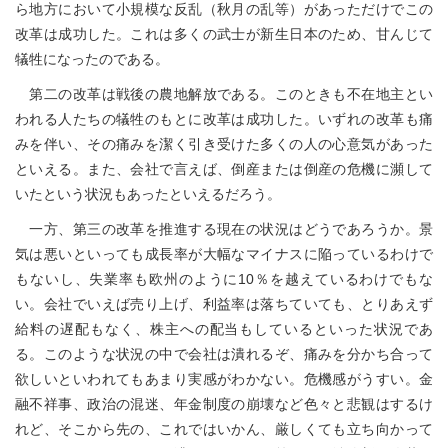
ら地方において小規模な反乱（秋月の乱等）があっただけでこの
改革は成功した。これは多くの武士が新生日本のため、甘んじて
犠牲になったのである。
第二の改革は戦後の農地解放である。このときも不在地主とい
われる人たちの犠牲のもとに改革は成功した。いずれの改革も痛
みを伴い、その痛みを潔く引き受けた多くの人の心意気があった
といえる。また、会社で言えば、倒産または倒産の危機に瀕して
いたという状況もあったといえるだろう。
一方、第三の改革を推進する現在の状況はどうであろうか。景
気は悪いといっても成長率が大幅なマイナスに陥っているわけで
もないし、失業率も欧州のように10％を越えているわけでもな
い。会社でいえば売り上げ、利益率は落ちていても、とりあえず
給料の遅配もなく、株主への配当もしているといった状況であ
る。このような状況の中で会社は潰れるぞ、痛みを分かち合って
欲しいといわれてもあまり実感がわかない。危機感がうすい。金
融不祥事、政治の混迷、年金制度の崩壊など色々と悲観はするけ
れど、そこから先の、これではいかん、厳しくても立ち向かって