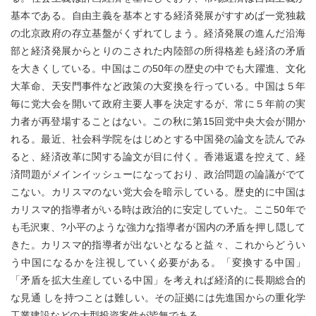
基本である。自由主義を基本とする経済発展がすすめば一党独裁
の北京政府の存立基盤がくずれてしまう。経済発展の進んだ沿海
部と経済発展からとりのこされた内陸部の所得格差も経済の矛盾
を大きくしている。中国はこの50年の歴史の中でも大躍進、文化
大革命、天安門事件など政策の大変換を行っている。中国は５年
毎に党大会を開いて政府主要人事を決定するが、常に５年前の実
力者が再登場することはない。この秋に第15回党中央大会が開か
れる。最近、社会科学院をはじめとする中国発の論文を読んでみ
ると、経済改革に関する論文が目に付く。香港返還を控えて、経
済問題がメインイッシューになっており、政治問題の論議がでて
こない。カリスマのない党大会を暗示している。歴史的に中国は
カリスマ的指導者がいる時は政治的に安定していた。ここ50年で
も毛沢東、?小平のような強力な指導者が国内の矛盾を押し隠して
きた。カリスマ的指導者が出ないとなると益々、これからどうい
う中国になるかを注視していく必要がある。「変換する中国」
「矛盾を拡大生産している中国」を考えれば経済的に長期総合的
な見通 しを持つことは難しい。その証拠には先進国からの重化学
工業建設などの大型投資案件が皆無である。