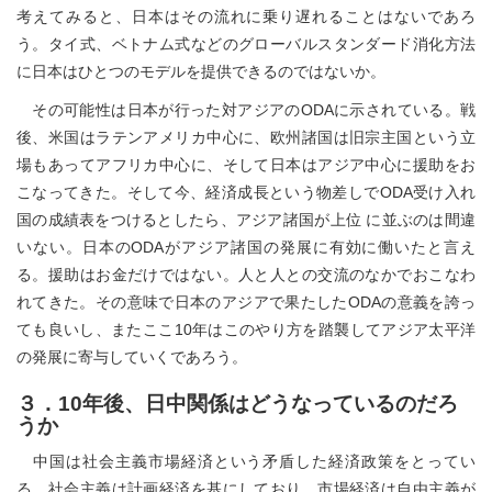
考えてみると、日本はその流れに乗り遅れることはないであろ
う。タイ式、ベトナム式などのグローバルスタンダード消化方法
に日本はひとつのモデルを提供できるのではないか。
その可能性は日本が行った対アジアのODAに示されている。戦
後、米国はラテンアメリカ中心に、欧州諸国は旧宗主国という立
場もあってアフリカ中心に、そして日本はアジア中心に援助をお
こなってきた。そして今、経済成長という物差しでODA受け入れ
国の成績表をつけるとしたら、アジア諸国が上位 に並ぶのは間違
いない。日本のODAがアジア諸国の発展に有効に働いたと言え
る。援助はお金だけではない。人と人との交流のなかでおこなわ
れてきた。その意味で日本のアジアで果たしたODAの意義を誇っ
ても良いし、またここ10年はこのやり方を踏襲してアジア太平洋
の発展に寄与していくであろう。
３．10年後、日中関係はどうなっているのだろ
うか
中国は社会主義市場経済という矛盾した経済政策をとってい
る。社会主義は計画経済を基にしており、市場経済は自由主義が