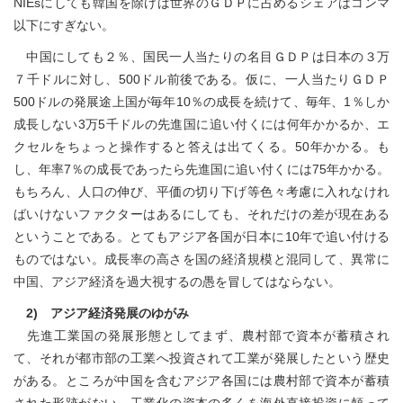
NIEsにしても韓国を除けば世界のＧＤＰに占めるシェアはコンマ
以下にすぎない。
中国にしても２％、国民一人当たりの名目ＧＤＰは日本の３万
７千ドルに対し、500ドル前後である。仮に、一人当たりＧＤＰ
500ドルの発展途上国が毎年10％の成長を続けて、毎年、1％しか
成長しない3万5千ドルの先進国に追い付くには何年かかるか、エ
クセルをちょっと操作すると答えは出てくる。50年かかる。も
し、年率7％の成長であったら先進国に追い付くには75年かかる。
もちろん、人口の伸び、平価の切り下げ等色々考慮に入れなけれ
ばいけないファクターはあるにしても、それだけの差が現在ある
ということである。とてもアジア各国が日本に10年で追い付ける
ものではない。成長率の高さを国の経済規模と混同して、異常に
中国、アジア経済を過大視するの愚を冒してはならない。
2) アジア経済発展のゆがみ
先進工業国の発展形態としてまず、農村部で資本が蓄積され
て、それが都市部の工業へ投資されて工業が発展したという歴史
がある。ところが中国を含むアジア各国には農村部で資本が蓄積