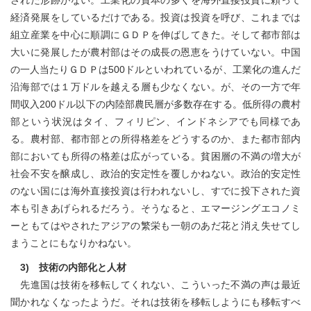
された形跡がない。工業化の資本の多くを海外直接投資に頼って
経済発展をしているだけである。投資は投資を呼び、これまでは
組立産業を中心に順調にＧＤＰを伸ばしてきた。そして都市部は
大いに発展したが農村部はその成長の恩恵をうけていない。中国
の一人当たりＧＤＰは500ドルといわれているが、工業化の進んだ
沿海部では１万ドルを越える層も少なくない。が、その一方で年
間収入200ドル以下の内陸部農民層が多数存在する。低所得の農村
部という状況はタイ、フィリピン、インドネシアでも同様であ
る。農村部、都市部との所得格差をどうするのか、また都市部内
部においても所得の格差は広がっている。貧困層の不満の増大が
社会不安を醸成し、政治的安定性を覆しかねない。政治的安定性
のない国には海外直接投資は行われないし、すでに投下された資
本も引きあげられるだろう。そうなると、エマージングエコノミ
ーともてはやされたアジアの繁栄も一朝のあだ花と消え失せてし
まうことにもなりかねない。
3) 技術の内部化と人材
先進国は技術を移転してくれない、こういった不満の声は最近
聞かれなくなったようだ。それは技術を移転しようにも移転すべ