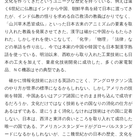
文化を作ってきたというユニークな歴史を持っている。例えば遠
く6世紀に仏教はインドから中国、朝鮮半島を経て日本に渡ってき
たが、インド仏教の悟りを求める自己救済の教義ばかりでなく、
「山川草木悉皆成仏」といった日本古来のアニミズムの要素を取
り入れた教義を発展させてきた。漢字は確かに中国からもたらさ
れた。しかしそれを使いこなして、「化学」「物理」「法律」な
どの単語を作り出し、今では本家の中国や韓国でも日本製漢字熟
語を使っている。明治以来、西欧から取り入れた工業技術にも日
本の工夫を加えて、量産化技術開発に成功した。多くの家電製
品、ＮＣ機器はその典型である。
確かに情報化技術における英語のごとく、アングロサクソン流
のやり方が世界の標準になるかもしれない。しかしアメリカの技
術を韓国、中国あるいはアジア諸国にそのまま持ち込んで成功す
るだろうか。文化だけではなく技術もその国なりの消化の仕方が
あるはずである。逆にうまく消化しなければ技術はその国に定着
しない。日本は、西洋と東洋の良いところを取り入れて成功した
唯一の国である。アメリカンスタンダードがグローバルスタンダ
ードになるかもしれないが、ここ幾世紀かの日本の歴史、文化を