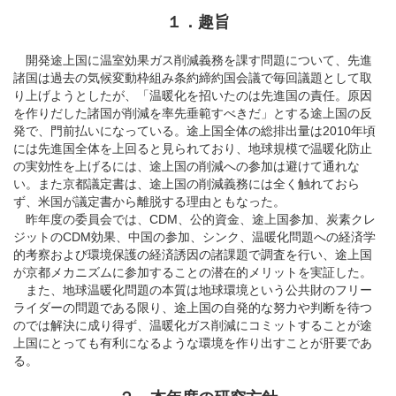
１．趣旨
開発途上国に温室効果ガス削減義務を課す問題について、先進
諸国は過去の気候変動枠組み条約締約国会議で毎回議題として取
り上げようとしたが、「温暖化を招いたのは先進国の責任。原因
を作りだした諸国が削減を率先垂範すべきだ」とする途上国の反
発で、門前払いになっている。途上国全体の総排出量は2010年頃
には先進国全体を上回ると見られており、地球規模で温暖化防止
の実効性を上げるには、途上国の削減への参加は避けて通れな
い。また京都議定書は、途上国の削減義務には全く触れておら
ず、米国が議定書から離脱する理由ともなった。
昨年度の委員会では、CDM、公的資金、途上国参加、炭素クレ
ジットのCDM効果、中国の参加、シンク、温暖化問題への経済学
的考察および環境保護の経済誘因の諸課題で調査を行い、途上国
が京都メカニズムに参加することの潜在的メリットを実証した。
また、地球温暖化問題の本質は地球環境という公共財のフリー
ライダーの問題である限り、途上国の自発的な努力や判断を待つ
のでは解決に成り得ず、温暖化ガス削減にコミットすることが途
上国にとっても有利になるような環境を作り出すことが肝要であ
る。