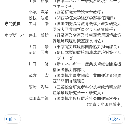
工藤 拓毅
（日本エネルギー研究所環境グループ
マネージャ）
小池 寛治
（政策研究大学院大学教授）
松枝 法道
（関西学院大学経済学部専任講師）
専門委員
矢口 優
（国際開発高等教育機構／政策研究大
学院大学共同プログラム研究助手）
オブザーバ
井上 博雄
（経済産業省産業技術環境局環境政策
課地球環境対策室課長補佐）
大谷 豪
（東京電力環境部国際協力担当課長）
岡崎 照夫
（新日本製鐵環境部地球環境対策グル
ープリーダー）
川口 修
（新エネルギー・産業技術総合開発機
構国際協力部部長）
蔵方 宏
（国際協力事業団鉱工業開発調査部資
源開発調査課課長）
須崎 彩斗
（三菱総合研究所科学技術政策研究部
産業環境研究チーム研究員）
津田幸二郎
（国際協力銀行環境社会開発室次長）
（文責：小田原博史）
前へ
次へ