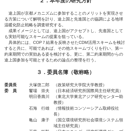
２．本年度の研究方針
途上国が京都メカニズムに参加することのメリットを実現させ
る方策について解明を計り、途上国と先進国との協調による地球
温暖化防止戦略を調査研究する。
成果イメージとしては、途上国がアクセプトし、先進国として
も実効可能なスキームの提案を狙っている。
具体的には、COP７結果を反映させたCDM活用スキームを検討
すると共に、可能であれば、その他スキームづくりを行い、第一
約束期間での実効ある姿を検討する。更に、第二約束期間からの
途上国参加を可能とするための論点の整理を行う。
３．委員名簿（敬称略）
委員長
大塚啓二郎
（政策研究大学院大学教授）
委 員
饗場 崇夫
（日本経済研究所国際局主任研究員）
明日香壽川
（東北大学東北アジア研究センター助
教授）
石海 行雄
（情報技術コンソーシアム取締役社
長）
亀山 康子
（国立環境研究所社会環境システム領
域主任研究員）