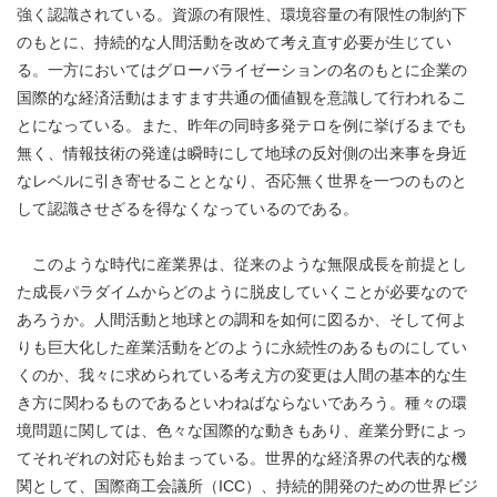
強く認識されている。資源の有限性、環境容量の有限性の制約下
のもとに、持続的な人間活動を改めて考え直す必要が生じてい
る。一方においてはグローバライゼーションの名のもとに企業の
国際的な経済活動はますます共通の価値観を意識して行われるこ
とになっている。また、昨年の同時多発テロを例に挙げるまでも
無く、情報技術の発達は瞬時にして地球の反対側の出来事を身近
なレベルに引き寄せることとなり、否応無く世界を一つのものと
して認識させざるを得なくなっているのである。
このような時代に産業界は、従来のような無限成長を前提とし
た成長パラダイムからどのように脱皮していくことが必要なので
あろうか。人間活動と地球との調和を如何に図るか、そして何よ
りも巨大化した産業活動をどのように永続性のあるものにしてい
くのか、我々に求められている考え方の変更は人間の基本的な生
き方に関わるものであるといわねばならないであろう。種々の環
境問題に関しては、色々な国際的な動きもあり、産業分野によっ
てそれぞれの対応も始まっている。世界的な経済界の代表的な機
関として、国際商工会議所（ICC）、持続的開発のための世界ビジ