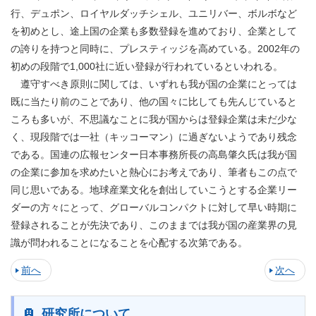
行、デュポン、ロイヤルダッチシェル、ユニリバー、ボルボなど
を初めとし、途上国の企業も多数登録を進めており、企業として
の誇りを持つと同時に、プレスティッジを高めている。2002年の
初めの段階で1,000社に近い登録が行われているといわれる。
遵守すべき原則に関しては、いずれも我が国の企業にとっては
既に当たり前のことであり、他の国々に比しても先んじていると
ころも多いが、不思議なことに我が国からは登録企業は未だ少な
く、現段階では一社（キッコーマン）に過ぎないようであり残念
である。国連の広報センター日本事務所長の高島肇久氏は我が国
の企業に参加を求めたいと熱心にお考えであり、筆者もこの点で
同じ思いである。地球産業文化を創出していこうとする企業リー
ダーの方々にとって、グローバルコンパクトに対して早い時期に
登録されることが先決であり、このままでは我が国の産業界の見
識が問われることになることを心配する次第である。
前へ
次へ
研究所について