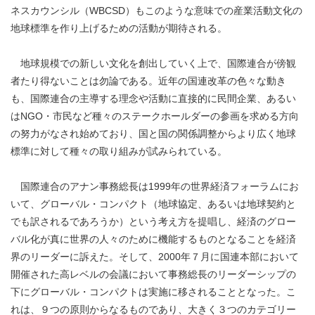
ネスカウンシル（WBCSD）もこのような意味での産業活動文化の
地球標準を作り上げるための活動が期待される。
地球規模での新しい文化を創出していく上で、国際連合が傍観
者たり得ないことは勿論である。近年の国連改革の色々な動き
も、国際連合の主導する理念や活動に直接的に民間企業、あるい
はNGO・市民など種々のステークホールダーの参画を求める方向
の努力がなされ始めており、国と国の関係調整からより広く地球
標準に対して種々の取り組みが試みられている。
国際連合のアナン事務総長は1999年の世界経済フォーラムにお
いて、グローバル・コンパクト（地球協定、あるいは地球契約と
でも訳されるであろうか）という考え方を提唱し、経済のグロー
バル化が真に世界の人々のために機能するものとなることを経済
界のリーダーに訴えた。そして、2000年７月に国連本部において
開催された高レベルの会議において事務総長のリーダーシップの
下にグローバル・コンパクトは実施に移されることとなった。こ
れは、９つの原則からなるものであり、大きく３つのカテゴリー