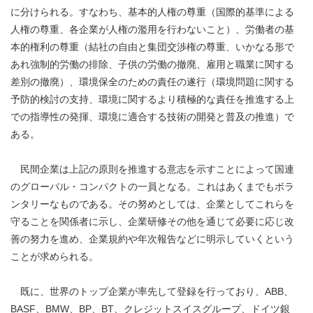
に分けられる。すなわち、基本的人権の尊重（国際的基準による
人権の尊重、各企業が人権の濫用を行わないこと）、労働者の基
本的権利の尊重（結社の自由と集団交渉権の尊重、いかなる形で
あれ強制的労働の排除、子供の労働の撤廃、雇用と職業に関する
差別の撤廃）、環境保全のための責任の遂行（環境問題に関する
予防的検討の支持、環境に関するより積極的な責任を推進する上
での指導性の発揮、環境に適合する技術の開発と普及の推進）で
ある。
民間企業は上記の原則を推進する意志を示すことによって国連
のグローバル・コンパクトの一員となる。これはあくまでもボラ
ンタリーなものである。その努めとしては、企業としてこれらを
守ることを関係者に示し、企業研修その他を通じて必要に応じ改
善の努力を進め、企業規約や年次報告などに明示していくという
ことが求められる。
既に、世界のトップ企業が率先して登録を行っており、ABB、
BASF、BMW、BP、BT、クレジットスイスグループ、ドイツ銀