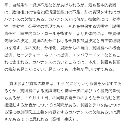
率、自然条件・資源不足などがあげられるが、最も基本的要因
は、政治権力の性格と経済運営能力の不足、別の表現をすればガ
バナンスの欠如である。ガバナンスとは何か。抽象的には、効率
性、実効性、公平性の実現であり、それを担保する透明性、説明
責任性、民主的コントロールを指すが、より具体的には、投資優
先順位の決定、資源の配分における全員参加型決定と自主管理能
力を指す。法の支配、分権化、腐敗からの自由、貧困層への機会
提供、セーフティー・ネットの提供、エンパワーメントなどもこ
れに含まれる。ガバナンスの良いところでは、本来、貧困も貧富
の格差も起こりにくい。起こっても、改善が早いはずである。
貧困および貧富の格差は、社会的にどういう影響を及ぼすであ
ろうか。貧困層による抗議運動や農民一揆に結びつく歴史的事例
もあるが、「９月１１日」の同時多発テロのようなテロ活動と直
接連動するか否かについては疑問がある。貧困とテロを結びつけ
る環に参加型民主主義を内容とするガバナンスの欠如あるいは悪
さがあるように思われる（高橋一生氏）。