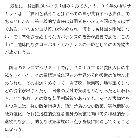
最後に、貧困削減への取り組みをみてみよう。９２年の地球サ
ミットは、「貧困と戦うことはすべての国が共有すべき責任」で
あるとしたが、第一義的な責任は貧困者をかかえる国にあるはず
である。その国の自助努力が求められ、何よりも貧困を削減しな
いまでも悪化させぬようなガバナンスの改善が必要である。この
上に、地球的なグローバル・ガバナンスの一環としての国際協力
が成立しうる。
国連のミレニアムサミットでは、２０１５年迄に貧困人口の半
減をうたった。その目標達成に現在の世界の公的援助の倍増が求
められた。その財源をめぐって、為替税、炭素税、地球宝くじな
どの提案が出されたが、日米の反対で実現をみなかったといわれ
る。ともあれ、どの様な貧困削減策であっても、それが実効性を
もつ為には、強い政治指導力、論理矛盾のない政策、実施機関の
能力強化、それに潜在的受益者自身の実施に向けての積極的かつ
継続的な参加、適切な政策環境の５点が密接に関連してくること
になろう。