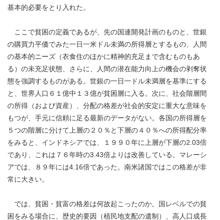
基本的必要をとり入れた。
ここで貧困の定義であるが、先の国連開発計画のものと、世銀
の購買力平価でみた一日一米ドル未満の所得層とするもの、人間
の基本的ニーズ（衣食住のほかに精神的充足まで含むものもあ
る）の未充足状態、さらに、人間の潜在能力向上の機会の剥奪状
態を強調するものがある。世銀の一日一ドル未満層を基準にする
と、世界人口６１億中１３億が貧困層に入る。次に、社会階層間
の所得（および資産）、分配の格差が社会的安定に重大な意味を
もつが、手元に信頼に足る最新のデータがない。各国の所得層を
５つの階層に分けて上層の２０％と下層の４０％への所得配分率
をみると、インドネシアでは、１９９０年に上層が下層の2.03倍
であり、これは７６年時の3.43倍よりは改善している。マレーシ
アでは、８９年には4.16倍であった。南米諸国ではこの格差が非
常に大きい。
では、貧困・貧富の格差は何故起こったのか。国レベルでの貧
困をみる場合に、歴史的要因（植民地支配の遺制）、高人口成長