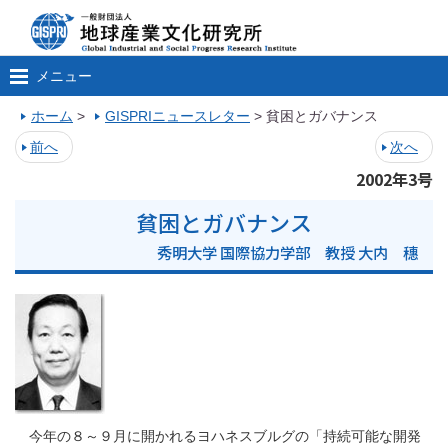
メニュー
ホーム
>
GISPRIニュースレター
>
貧困とガバナンス
前へ
次へ
2002年3号
貧困とガバナンス
秀明大学 国際協力学部 教授 大内 穗
今年の８～９月に開かれるヨハネスブルグの「持続可能な開発