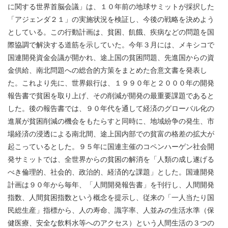
に関する世界首脳会議」は、１０年前の地球サミットが採択した
「アジェンダ２１」の実施状況を検証し、今後の戦略を決めよう
としている。この行動計画は、貧困、飢餓、疾病などの問題を国
際協調で解決する道筋を示していた。今年３月には、メキシコで
国連開発資金会議が開かれ、途上国の貧困問題、先進国からの資
金供給、南北問題への総合的方策をまとめた合意文書を発表し
た。これより先に、世界銀行は、１９９０年と２０００年の開発
報告書で貧困を取り上げ、その削減が開発の最重要課題であると
した。後の報告書では、９０年代を通して経済のグローバル化の
進展が貧困削減の機会をもたらすと同時に、地域紛争の発生、市
場経済の浸透による南北間、途上国内部での貧富の格差の拡大が
起こっているとした。９５年に国連主催のコペンハーゲン社会開
発サミットでは、全世界からの貧困の解消を「人類の成し遂げる
べき倫理的、社会的、政治的、経済的な課題」とした。国連開発
計画は９０年から毎年、「人間開発報告書」を刊行し、人間開発
指数、人間貧困指数という概念を提示し、従来の「一人当たり国
民総生産」指標から、人の寿命、識字率、人並みの生活水準（保
健医療、安全な飲料水等へのアクセス）という人間生活の３つの