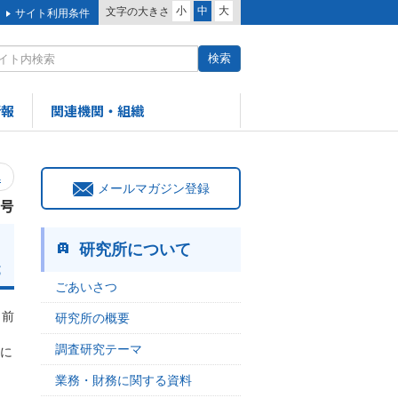
小
中
大
文字の大きさ
サイト利用条件
情報
関連機関・組織
へ
メールマガジン登録
2号
研究所について
郎
ごあいさつ
。前
研究所の概要
調査研究テーマ
主に
業務・財務に関する資料