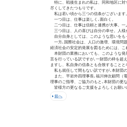
特に、戦後生まれの私は、同和地区に対
尽くしてきたつもりです。
私は若い頃から三つの信条がございます
一つ目は、仕事は楽しく､面白く。
二つ目は、仕事は信頼と連携が大事。一
三つ目は、人の喜びは自分の幸せ。人様
自分自身としては、このような思いをも
一方､国際社会は、人口の激増、環境問題
経済社会の安定的発展を図るためには、こ
本財団の業務においても、このような発展
言を行っている訳ですが､一財団の枠を超
ますし、私自身の信条とも合致することと
私も就任して間もない訳ですが､本財団の
また、平岩外四理事長､福川伸次顧問（電
理事のご指導、ご協力のもと､本財団の更
皆様方の更なるご支援をよろしくお願い
前へ