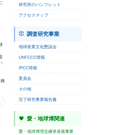
に
研究所のパンフレット
アクセスマップ
調査研究事業
球
地球産業文化懇談会
提
UNFCCC情報
い
IPCC情報
委員会
専務
その他
完了研究事業報告書
へ
愛・地球博関連
愛・地球博理念継承発展事業