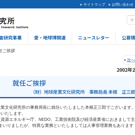
サイトマップ
お問い合わせ
査研究事業
愛・地球博関連
ニュースレター
公募
任ご挨拶
次
2002年
就任ご挨拶
（財）地球産業文化研究所 事務局長 本根 正三
業文化研究所の事務局長に就任いたしました本根正三郎でございます
いいたします。
資源エネルギー庁、NEDO、工業技術院及び経済産業省におきまして
まいりましたが、特異な業務といたしましては人事管理業務もあります