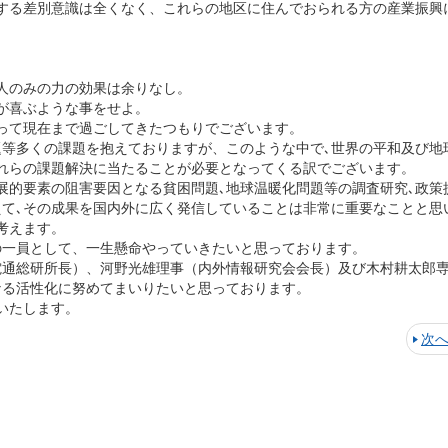
する差別意識は全くなく、これらの地区に住んでおられる方の産業振興
。
人のみの力の効果は余りなし。
が喜ぶような事をせよ。
って現在まで過ごしてきたつもりでございます。
等多くの課題を抱えておりますが、このような中で､世界の平和及び地
れらの課題解決に当たることが必要となってくる訳でございます。
的要素の阻害要因となる貧困問題､地球温暖化問題等の調査研究､政策
えて､その成果を国内外に広く発信していることは非常に重要なことと思
考えます。
一員として、一生懸命やっていきたいと思っております。
通総研所長）、河野光雄理事（内外情報研究会会長）及び木村耕太郎
なる活性化に努めてまいりたいと思っております。
いたします。
次