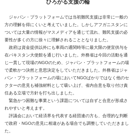
ひろがる支援の輪
ジャパン・プラットフォームでは当初難民支援は非常に一般の
方の理解を得にくいと考えていました。しかしアフガニスタンに
ついては大量の情報がマスメディアを通じて流れ、難民支援の必
要性が多くの方に徐々に理解されることとなりました。
政府は資金提供以外にも車両の通関時等に最大限の便宜供与を
在パキスタン大使館を通じ行いました。外務省は今回の活動を通
じ一貫して現場のNGOのため、ジャパン・プラットフォームの場
で柔軟かつ決然と意思決定をしていただきました。外務省はジャ
パン・プラットフォームの場においてNGOばかりではなく他のセ
クターの意見も補強材料として吸い上げ、省内合意を取り付け責
任ある立場で方針を打ち出しました。
緊急かつ困難な事業という課題については自ずと合意が形成さ
れやすいと考えます。
評議会において経済界を代表する経団連の方も、合理的な判断
で政府・NGOの意見に相違がある場合でも調整していただきまし
た。