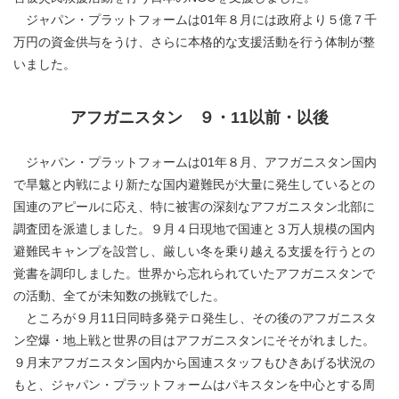
ジャパン・プラットフォームは01年８月には政府より５億７千
万円の資金供与をうけ、さらに本格的な支援活動を行う体制が整
いました。
アフガニスタン ９・11以前・以後
ジャパン・プラットフォームは01年８月、アフガニスタン国内
で旱魃と内戦により新たな国内避難民が大量に発生しているとの
国連のアピールに応え、特に被害の深刻なアフガニスタン北部に
調査団を派遣しました。９月４日現地で国連と３万人規模の国内
避難民キャンプを設営し、厳しい冬を乗り越える支援を行うとの
覚書を調印しました。世界から忘れられていたアフガニスタンで
の活動、全てが未知数の挑戦でした。
ところが９月11日同時多発テロ発生し、その後のアフガニスタ
ン空爆・地上戦と世界の目はアフガニスタンにそそがれました。
９月末アフガニスタン国内から国連スタッフもひきあげる状況の
もと、ジャパン・プラットフォームはパキスタンを中心とする周