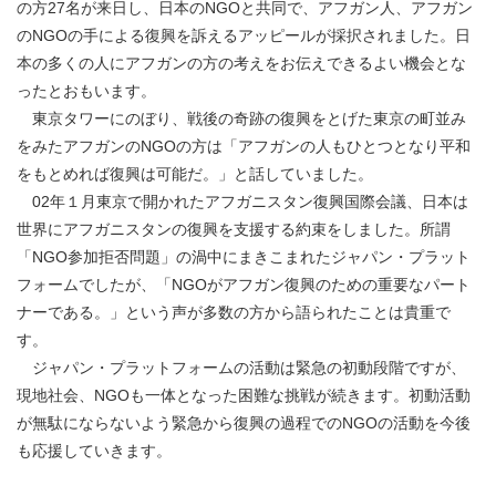
の方27名が来日し、日本のNGOと共同で、アフガン人、アフガン
のNGOの手による復興を訴えるアッピールが採択されました。日
本の多くの人にアフガンの方の考えをお伝えできるよい機会とな
ったとおもいます。
東京タワーにのぼり、戦後の奇跡の復興をとげた東京の町並み
をみたアフガンのNGOの方は「アフガンの人もひとつとなり平和
をもとめれば復興は可能だ。」と話していました。
02年１月東京で開かれたアフガニスタン復興国際会議、日本は
世界にアフガニスタンの復興を支援する約束をしました。所謂
「NGO参加拒否問題」の渦中にまきこまれたジャパン・プラット
フォームでしたが、「NGOがアフガン復興のための重要なパート
ナーである。」という声が多数の方から語られたことは貴重で
す。
ジャパン・プラットフォームの活動は緊急の初動段階ですが、
現地社会、NGOも一体となった困難な挑戦が続きます。初動活動
が無駄にならないよう緊急から復興の過程でのNGOの活動を今後
も応援していきます。