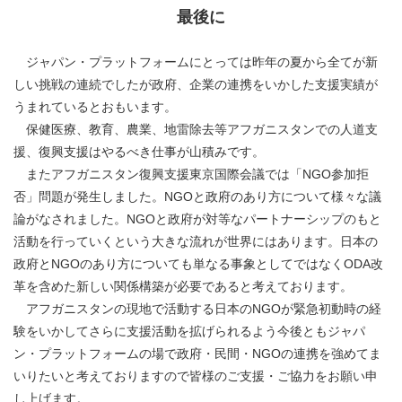
最後に
ジャパン・プラットフォームにとっては昨年の夏から全てが新
しい挑戦の連続でしたが政府、企業の連携をいかした支援実績が
うまれているとおもいます。
保健医療、教育、農業、地雷除去等アフガニスタンでの人道支
援、復興支援はやるべき仕事が山積みです。
またアフガニスタン復興支援東京国際会議では「NGO参加拒
否」問題が発生しました。NGOと政府のあり方について様々な議
論がなされました。NGOと政府が対等なパートナーシップのもと
活動を行っていくという大きな流れが世界にはあります。日本の
政府とNGOのあり方についても単なる事象としてではなくODA改
革を含めた新しい関係構築が必要であると考えております。
アフガニスタンの現地で活動する日本のNGOが緊急初動時の経
験をいかしてさらに支援活動を拡げられるよう今後ともジャパ
ン・プラットフォームの場で政府・民間・NGOの連携を強めてま
いりたいと考えておりますので皆様のご支援・ご協力をお願い申
し上げます。