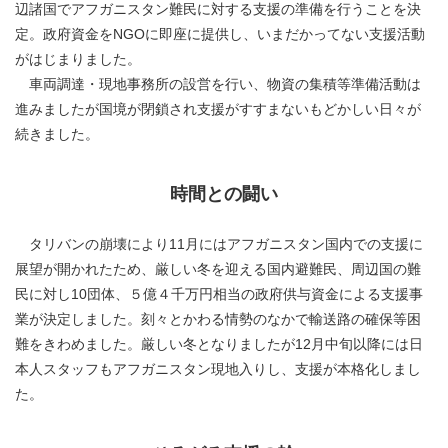
辺諸国でアフガニスタン難民に対する支援の準備を行うことを決
定。政府資金をNGOに即座に提供し、いまだかってない支援活動
がはじまりました。
車両調達・現地事務所の設営を行い、物資の集積等準備活動は
進みましたが国境が閉鎖され支援がすすまないもどかしい日々が
続きました。
時間との闘い
タリバンの崩壊により11月にはアフガニスタン国内での支援に
展望が開かれたため、厳しい冬を迎える国内避難民、周辺国の難
民に対し10団体、５億４千万円相当の政府供与資金による支援事
業が決定しました。刻々とかわる情勢のなかで輸送路の確保等困
難をきわめました。厳しい冬となりましたが12月中旬以降には日
本人スタッフもアフガニスタン現地入りし、支援が本格化しまし
た。