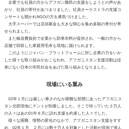
企業でも社員の方からアフガン難民の支援をしようとの声があ
がり、社員の寄付があつまりました。社員オーケストラの支援コ
ンサートも開かれNGOの方を勇気づけました。
大手スーパーでは店頭募金も大きな関心を集め多額の寄付が寄
せられました。
また輸送費負担で企業から防寒衣料が提供され、一般の方から
店舗で回収した家庭用毛布も現地に届けられます。
このようにジャパン・プラットフォームに対し企業の力をいか
した様々な取り組みがおこなわれ、アフガニスタン支援活動は従
来にない日本の市民社会をあげた取り組みとなりました。
現場にいる重み
02年１月には厳しい寒さのなか困難な状態にあったアフガニス
タン北部現地にテントが到着しました。そこで待っていた３万人
の人々はあの01年８月に訪れ支援を約束した人々でした。
様々な困難、情勢の変化のなかで、アフガニスタン支援をすす
め、02年１月、２月には数十万人を対象とした活動が現地で進ん