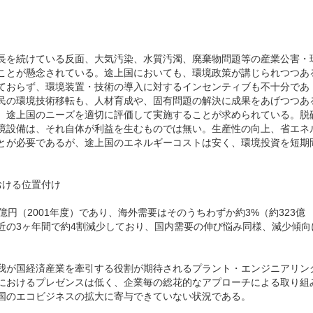
長を続けている反面、大気汚染、水質汚濁、廃棄物問題等の産業公害・
ことが懸念されている。途上国においても、環境政策が講じられつつあ
ておらず、環境装置・技術の導入に対するインセンティブも不十分であ
民の環境技術移転も、人材育成や、固有問題の解決に成果をあげつつあ
、途上国のニーズを適切に評価して実施することが求められている。脱
境設備は、それ自体が利益を生むものでは無い。生産性の向上、省エネ
とが必要であるが、途上国のエネルギーコストは安く、環境投資を短期
おける位置付け
円（2001年度）であり、海外需要はそのうちわずか約3%（約323億
近の3ヶ年間で約4割減少しており、国内需要の伸び悩み同様、減少傾向
我が国経済産業を牽引する役割が期待されるプラント・エンジニアリン
におけるプレゼンスは低く、企業毎の総花的なアプローチによる取り組
国のエコビジネスの拡大に寄与できていない状況である。