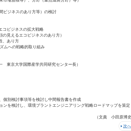
来市場規模等）、分野（重点成長分野）等）
間ビジネスのあり方等）の検討
エコビジネスの拡大戦略
顔の見えるエコビジネスのあり方）
性、あり方
ニズムへの戦略的取り組み
一 東京大学国際産学共同研究センター長）
、個別検討事項等を検討し中間報告書を作成
ョンを検討し、環境プラントエンジニアリング戦略ロードマップを策定
（文責 小田原博
次