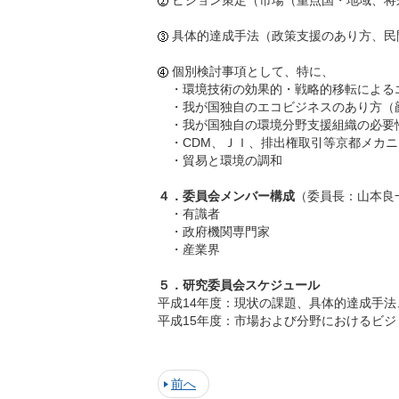
ビジョン策定（市場（重点国・地域、将
具体的達成手法（政策支援のあり方、民
個別検討事項として、特に、
・
環境技術の効果的・戦略的移転による
・
我が国独自のエコビジネスのあり方（
・
我が国独自の環境分野支援組織の必要
・
CDM、ＪＩ、排出権取引等京都メカ
・
貿易と環境の調和
４．委員会メンバー構成
（委員長：山本良
・
有識者
・
政府機関専門家
・
産業界
５．研究委員会スケジュール
平成14年度
：
現状の課題、具体的達成手法
平成15年度
：
市場および分野におけるビジ
前へ