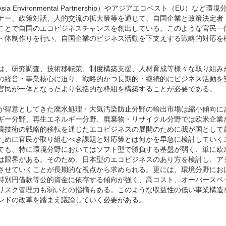
nvironmental Partnership）やアジアエコベスト（EU）など環境
ナー、政策対話、人的交流の拡大策等を通じて、自国企業と政策決定者
ことで自国のエコビジネスチャンスを創出している。このような官民一
・体制作りを行い、自国企業のビジネス活動を下支えする戦略的対応を
は、研究調査、技術移転策、制度構築支援、人材育成等様々な取り組み
の経営・事業核心に迫り、戦略的かつ長期的・継続的にビジネス活動を
官民が一体となったより包括的な枠組を構築することが必要である。
が得意としてきた廃水処理・大気汚染防止分野の輸出市場は縮小傾向に
ギー分野、再生エネルギー分野、廃棄物・リサイクル分野では欧米企業
境技術の戦略的移転を通じたエコビジネスの展開のために我が国として
ために官民が取り組むべき課題と対応策とは何かを早急に検討していく
ても、特に環境分野においてはソフト型で勝負する基盤が弱く、単に欧
は限界がある。そのため、日本型のエコビジネスのあり方を検討し、ア
させていくことが長期的な視点から求められる。更には、環境分野にお
特別円借款等公的資金に依存する傾向が強く、高コスト、オーバースペ
リスク管理力も弱いとの指摘もある。このような収益性の低い事業構造
ンドの改革を踏まえ議論していく必要がある。