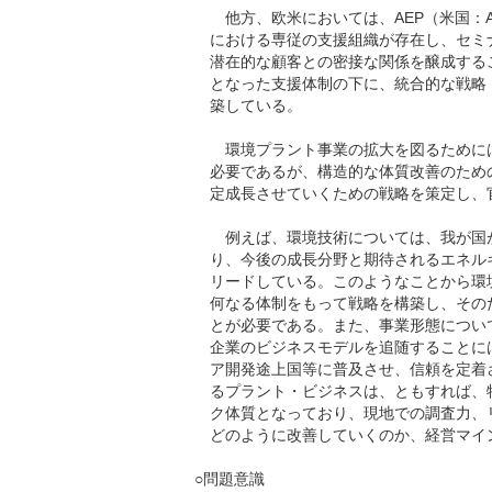
他方、欧米においては、AEP（米国：Asia E
における専従の支援組織が存在し、セミ
潜在的な顧客との密接な関係を醸成する
となった支援体制の下に、統合的な戦略
築している。
環境プラント事業の拡大を図るために
必要であるが、構造的な体質改善のため
定成長させていくための戦略を策定し、
例えば、環境技術については、我が国
り、今後の成長分野と期待されるエネル
リードしている。このようなことから環
何なる体制をもって戦略を構築し、その
とが必要である。また、事業形態につい
企業のビジネスモデルを追随することに
ア開発途上国等に普及させ、信頼を定着
るプラント・ビジネスは、ともすれば、
ク体質となっており、現地での調査力、
どのように改善していくのか、経営マイ
○問題意識