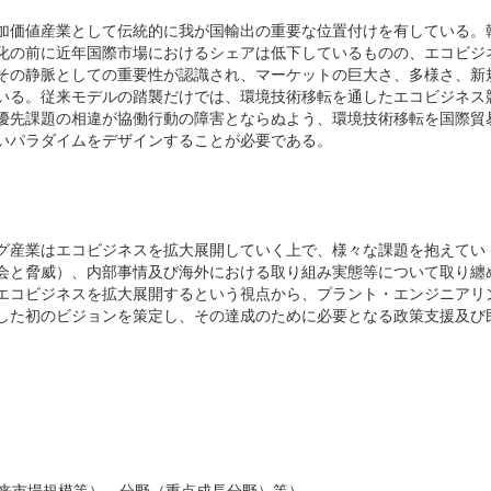
加価値産業として伝統的に我が国輸出の重要な位置付けを有している。
化の前に近年国際市場におけるシェアは低下しているものの、エコビジ
その静脈としての重要性が認識され、マーケットの巨大さ、多様さ、新
いる。従来モデルの踏襲だけでは、環境技術移転を通したエコビジネス
優先課題の相違が協働行動の障害とならぬよう、環境技術移転を国際貿
いパラダイムをデザインすることが必要である。
グ産業はエコビジネスを拡大展開していく上で、様々な課題を抱えてい
会と脅威）、内部事情及び海外における取り組み実態等について取り纏
エコビジネスを拡大展開するという視点から、プラント・エンジニアリ
した初のビジョンを策定し、その達成のために必要となる政策支援及び