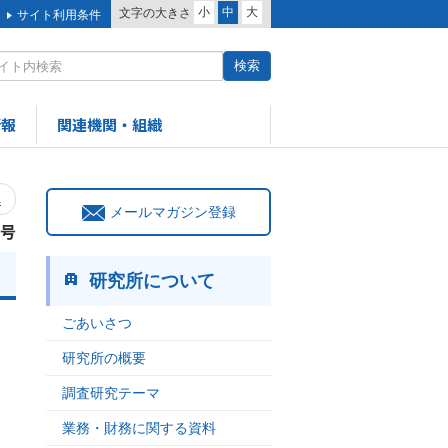
小
中
大
文字の大きさ
サイト利用条件
情報
関連機関・組織
へ
メールマガジン登録
6号
研究所について
ごあいさつ
。
研究所の概要
調査研究テーマ
業務・財務に関する資料