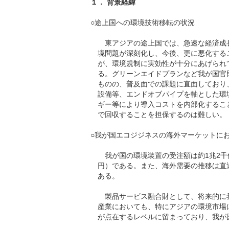
１． 背景経緯
○途上国への環境技術移転の状況
東アジアの途上国では、急速な経済成
境問題が深刻化し、今後、更に悪化する
が、環境規制に実効性が十分にあげられ
る。グリーンエイドプランなど我が国官
ものの、普及面での課題に直面しており
設備等、エンドオブパイプを軸とした環
ギー等により導入コストを内部化するこ
で回収することを担保するのは難しい。
○我が国エコジジネスの海外マーケットに
我が国の環境装置の受注額は約1兆2千億
円）である。また、海外需要の推移は直
ある。
製品サービス融合財として、将来的に
産業においても、特にアジアの環境市場
が点在するレベルに留まっており、我が