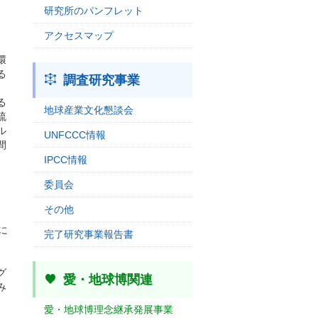
研究所のパンフレット
アクセスマップ
環
る
調査研究事業
る
地球産業文化懇談会
硫
ル
UNFCCC情報
間
IPCC情報
委員会
その他
に
完了研究事業報告書
グ
愛・地球博関連
み
愛・地球博理念継承発展事業