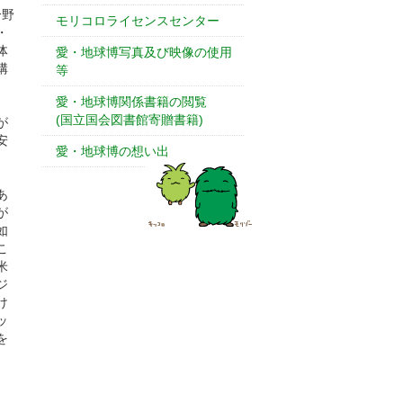
分野
モリコロライセンスセンター
・
体
愛・地球博写真及び映像の使用
構
等
愛・地球博関係書籍の閲覧
(国立国会図書館寄贈書籍)
が
安
愛・地球博の想い出
あ
が
如
こ
米
ジ
け
ッ
を