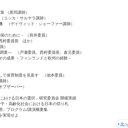
）
政策 （黒羽講師）
 （ユッカ・サルヤラ講師）
機 （デイヴィッド・シェーファー講師）
ityの確保のために－ （筒井委員）
西村委員長 ほか）
員）
る調査― （戸瀬委員、西村委員長、倉元委員）
その成果 －フィンランドと欧州の経験－
して保育制度を見直す （池本委員）
講師）
オブザーバー）
における日本の選択」研究委員会 開催実績
ム「少子・高齢化社会における日本の切り札
」プログラム/講演概要集
を実現せよ
次