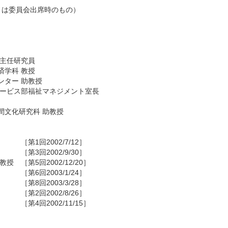
は委員会出席時のもの）
 主任研究員
済学科 教授
ンター 助教授
サービス部福祉マネジメント室長
間文化研究科 助教授
［第1回2002/7/12］
［第3回2002/9/30］
 教授
［第5回2002/12/20］
［第6回2003/1/24］
［第8回2003/3/28］
［第2回2002/8/26］
［第4回2002/11/15］