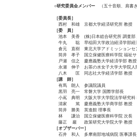
○研究委員会メンバー
（五十音順、肩書き
［委員長］
西村 和雄
京都大学経済研究所 教授
［委 員］
池本 美香
(株)日本総合研究所 調査部
牛丸 聡
早稲田大学政治経済学部経
倉元 直樹
東北大学アドミッションセ
筒井 孝子
国立保健医療科学院 福祉
戸瀬 信之
慶應義塾大学経済学部 教授
永瀬 伸子
お茶の水女子大学大学院人
八木 匡
同志社大学経済学部 教授
［講 師］
有馬 朗人
参議院議員
黒羽 亮一
常磐大学 国際学部長
小嶌 典明
大阪大学大学院法学研究科
清家 篤
慶應義塾大学商学部 教授
筒井 勝美
英進館 理事長
林 謙治
国立保健医療科学院 次長
藤正 巖
政策研究大学院大学 教授
［オブザーバー］
石井 和人
多摩南部地域病院 医事課長