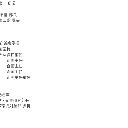
ター 所長
学部 部長
集二課 課長
部 編集委員
画室長
画室
課長補佐
企画主任
企画主任
企画主任
企画主任補佐
務理事
事・企画研究部長
球環境対策部 課長