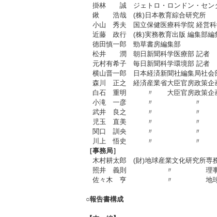
掛林 誠
ジェトロ・ロンドン・セン
鍬 浩哉
(株)日本教育綜合研究所
小山 秀夫
国立保健医療科学院 経営科
近藤 政行
(株)実務教育出版 編集部編
徳田慎一郎
勁草書房編集部
松井 潤
朝日新聞科学医療部 記者
元村有希子
毎日新聞科学環境部 記者
横山晋一郎
日本経済新聞社編集局社会
森川 正之
経済産業省
大臣官房政策企
白石 重明
〃
大臣官房政策企
小滝 一彦
〃
〃
武井 良之
〃
〃
児玉 直美
〃
〃
関口 訓央
〃
〃
川上 悟史
〃
〃
［事務局］
木村耕太郎
(財)地球産業文化研究所
専
照井 義則
〃
理
佐々木 亨
〃
地
○報告書構成