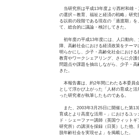
当研究所は平成13年度より西村和雄・
の選択～教育、福祉と経済の戦略」研究
る以前の段階である現在の「過渡期」を
て、総合的に議論・検討してきた。
初年度の平成13年度には、人口動向、
障、高齢社会における経済政策をテーマ
明らかにし、少子・高齢化社会における
教育やワークシェアリング、さらに介護
問題点や課題を抽出しながら、少子・高
きた。
本報告書は、約2年間にわたる本委員会
として浮かび上がった「人材の育成と活
った研究者が執筆したものである。
また、2003年3月25日に開催した第1
育成とより高度な活用－」におけるユッ
ド・シェーファー講師（英国ウィットギ
研究所）の講演を採録（日英）した他、
脱年齢社会を実現せよ」を掲載した。