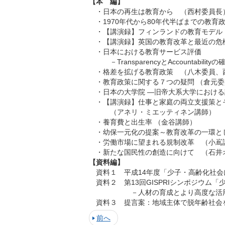
【本 編】
・
日本の再生は教育から （西村委員長
・
1970年代から80年代半ばまでの教育
・
【講演録】フィンランドの教育モデル
・
【講演録】英国の教育改革と最近の危
・
日本における教育サービス評価
－TransparencyとAccountabil
・
格差を拡げる教育政策 （八木委員、
・
教育政策に関する７つの疑問 （倉元委
・
日本の大学院 ―旧帝大系大学におけ
・
【講演録】仕事と家庭の両立支援策と
（アネリ・ミエッティネン講師）
・
養育費と出生率 （金谷講師）
・
幼保一元化の提案～教育改革の一環と
・
労働市場に望まれる規制改革 （小嶌
・
新たな国民性の創造に向けて （石井
【資料編】
資料１
平成14年度「少子・高齢化社会
資料２
第13回GISPRIシンポジウ
－人材の育成とより高度な活用
資料３
提言案：地域主体で脱年齢社会
前へ