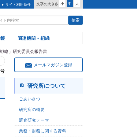
小
中
大
文字の大きさ
サイト利用条件
情報
関連機関・組織
の戦略」研究委員会報告書
へ
メールマガジン登録
3号
研究所について
ごあいさつ
研究所の概要
調査研究テーマ
業務・財務に関する資料