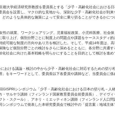
京都大学経済研究所教授を委員長とする「少子・高齢化社会における日
委員会を設置し、マクロ的な見地から、深刻な少子・高齢化社会が到来
、どのような具体的な施策によって安全に乗り切ることができるかにつ
女性の就業、ワークシェアリング、児童福祉政策、小児科医療、社会保
に取り上げ、個別分野ごとに制度上の問題点や課題をケーススタディ的
持続可能な制度の方向やあり方を検討した。そして、平成14年度は、高
保険など個別分野ごとの検討をさらに深めるとともに、各分野に共通す
齢化社会に向けた基本戦略を明らかにすることを目的として検討を進め
における議論・検討の中から少子・高齢化社会に対応するための切り
用」をキーワードとして、委員長以下各委員や講師など、当委員会に係
3回GISPRIシンポジウム「少子・高齢化社会における日本の切り札－人
カ・サルヤラ講師（フィンランド国家教育委員会前委員長）、デイヴィ
フト・スクール）、アネリ・ミエッティネン講師（フィンランド人口問
同シンポジウムで発表した本研究委員会で検討中の「提言案：地域主体