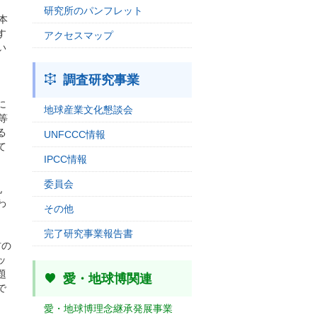
研究所のパンフレット
本
す
アクセスマップ
い
調査研究事業
に
地球産業文化懇談会
等
る
UNFCCC情報
て
IPCC情報
委員会
札
わ
その他
完了研究事業報告書
材の
ッ
題
愛・地球博関連
で
愛・地球博理念継承発展事業