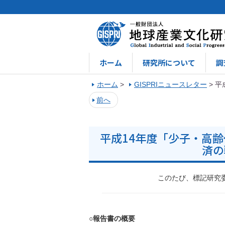
ホーム
研究所について
調
ホーム
>
GISPRIニュースレター
>
平
前へ
平成14年度「少子・高
済の
このたび、標記研究
○報告書の概要