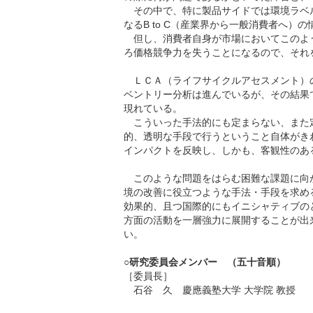
その中で、特に製品サイドでは環境ラベ
なるB to C（産業界から一般消費者へ
但し、消費者自身が市場においてこのよ
ろ価格競争力を失うことになるので、それ
ＬＣＡ（ライフサイクルアセスメント）
ベントリー分析は進んでいるが、その結果
現れている。
こういった手法的にも定まらない、また
的、透明な手段で行うということ自体がき
インパクトを反映し、しかも、客観性のあ
このような問題をはらむ困難な課題に向
境の改善に役立つような手法・手段を求め
効果的、且つ国際的にもイニシャティブの
方面の活動を一層強力に展開することが出
い。
○研究委員会メンバー （五十音順）
［委員長］
石谷 久
慶應義塾大学 大学院 教授