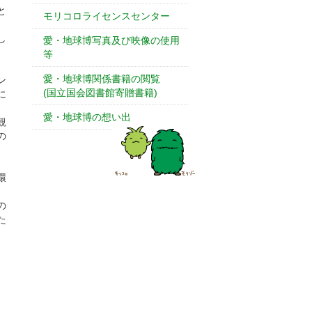
と
モリコロライセンスセンター
し
愛・地球博写真及び映像の使用
等
愛・地球博関係書籍の閲覧
ン
(国立国会図書館寄贈書籍)
に
愛・地球博の想い出
観
の
環
、
の
た