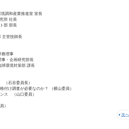
環境調和産業推進室 室長
究所 社長
ト部 部長
部 主管技師長
専務理事
理事・企画研究部長
地球環境対策部 課長
 （石谷委員長）
格付け調査が必要なのか？ （横山委員）
ンス （山口委員）
）
員）
次