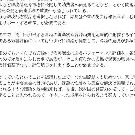
ルなど環境情報を市場に公開して消費者へ伝えることなど、とかく問題
）の情報公開と伝達手段の重要性が論じられている。
うな環境配慮製品を選択しなければ、結局は企業の努力は報われず、む
をサポートする政策、が必要である。
の中で、周囲へ排出する各種の廃棄物や資源消費を定量的に把握するイ
である影響評価についてはいまだに議論が発散して、各種の意見が多様
定めてもいくらでも異論のでる可能性のあるパフォーマンス評価を、客
わめて矛盾をはらむ要求であるが、そこを何らかの妥協で現実の環境へ
る評価基準なり、評価項目を抽出することが必要である。
かっているということを認識した上で、なお国際動向も眺めつつ、真に
ることが本委員会の目的であり、課題の性格から完全な解決は無理でも
とれるような議論を展開出来れば、今後、我が国の発言力を増して、こ
来ることと思われるので、そういった成果を得られるよう努力していき