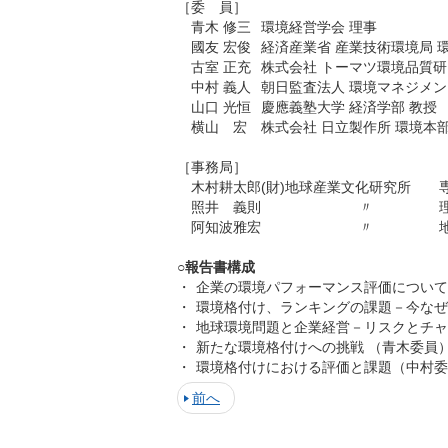
［委 員］
青木 修三
環境経営学会 理事
國友 宏俊
経済産業省 産業技術環境局 
古室 正充
株式会社 トーマツ環境品質研
中村 義人
朝日監査法人 環境マネジメン
山口 光恒
慶應義塾大学 経済学部 教授
横山 宏
株式会社 日立製作所 環境本
［事務局］
木村耕太郎
(財)地球産業文化研究所
照井 義則
〃
阿知波雅宏
〃
○報告書構成
・
企業の環境パフォーマンス評価について
・
環境格付け、ランキングの課題－今なぜ
・
地球環境問題と企業経営－リスクとチャ
・
新たな環境格付けへの挑戦 （青木委員
・
環境格付けにおける評価と課題（中村委
前へ