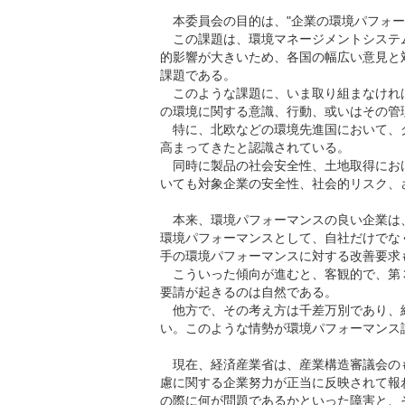
本委員会の目的は、"企業の環境パフォー
この課題は、環境マネージメントシステム
的影響が大きいため、各国の幅広い意見と
課題である。
このような課題に、いま取り組まなけれ
の環境に関する意識、行動、或いはその管
特に、北欧などの環境先進国において、
高まってきたと認識されている。
同時に製品の社会安全性、土地取得にお
いても対象企業の安全性、社会的リスク、
本来、環境パフォーマンスの良い企業は
環境パフォーマンスとして、自社だけでな
手の環境パフォーマンスに対する改善要求
こういった傾向が進むと、客観的で、第
要請が起きるのは自然である。
他方で、その考え方は千差万別であり、
い。このような情勢が環境パフォーマンス
現在、経済産業省は、産業構造審議会の
慮に関する企業努力が正当に反映されて報
の際に何が問題であるかといった障害と、