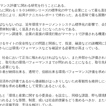
マンス評価"に関わる研究を行うことにある。
に関わるＩＳＯ14000シリーズの標準化の中でも企業にとって最も直
対立により、結局テクニカルレポートで終わった、ある意味で最も困難
ばならないのは、近年環境マネージメントシステム標準化の影響で、企
理体制が厳しく追及されるようになったからである。
グリーン調達等、企業の直接の環境行動がマーケットで評価される機運
けるサイトの安全性などの問題と関係して、投資、融資などの諸機関に
さらには環境パフォーマンスなどを確認する必要性が高まっている。
、社会において正当に報われなければならない。また外部から評価され
く、取引先の環境パフォーマンスまでが問われることになると、取引先
も必要になる。
３者が納得出来る、透明で、信頼出来る環境パフォーマンス評価を求め
経済外の評価であるから価値観がはっきりしないため客観性を維持しに
評価を求める動機として背景にあるといえる。
もと「環境と産業に関する小委員会」を設立し、同様な課題、即ち環境
われるような形態、制度、或いは社会的啓蒙をどう進めるべきか、また
その克服手段、手法を検討している。