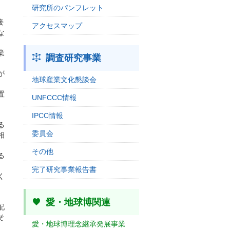
研究所のパンフレット
接
アクセスマップ
な
業
調査研究事業
が
地球産業文化懇談会
置
UNFCCC情報
IPCC情報
る
委員会
相
その他
る
完了研究事業報告書
く
愛・地球博関連
配
そ
愛・地球博理念継承発展事業