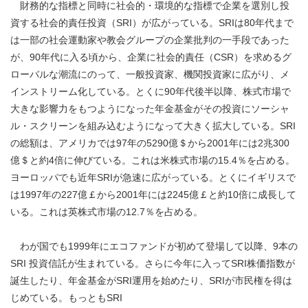
財務的な指標と同時に社会的・環境的な指標で企業を選別し投
資する社会的責任投資（SRI）が広がっている。SRIは80年代まで
は一部の社会運動家や教会グループの企業批判の一手段であった
が、90年代に入る頃から、企業に社会的責任（CSR）を求めるグ
ローバルな潮流にのって、一般投資家、機関投資家に広がり、メ
インストリーム化している。とくに90年代後半以降、株式市場で
大きな影響力をもつようになった年金基金がその投資にソーシャ
ル・スクリーンを組み込むようになって大きく拡大している。SRI
の総額は、アメリカでは97年の5290億＄から2001年には2兆300
億＄と約4倍に伸びている。これは米株式市場の15.4％を占める。
ヨーロッパでも近年SRIが急速に広がっている。とくにイギリスで
は1997年の227億￡から2001年には2245億￡と約10倍に成長して
いる。これは英株式市場の12.7％を占める。
わが国でも1999年にエコファンドが初めて登場して以降、9本の
SRI 投資信託が生まれている。さらに今年に入ってSRI株価指数が
誕生したり、年金基金がSRI運用を始めたり、SRIが市民権を得は
じめている。もっともSRI