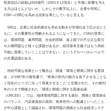
投資信託の総額は693億円（2003.8.12現在）と市場に影響を与え
る力はほとんどないが、しかしその数字以上に、企業や市民に
CSRへの関心を高める役割を果たしていると言える。
SRIは、企業に社会的責任を求める動きが市場社会で広がるとと
もに、その重要性が理解されるようになってきた。CSRの背景に
は、環境問題、雇用問題、社会的排除、途上国での不公正な取引
や人権問題など様々な課題があるが、経済基本主義ではもう持続
可能に発展していくことはできない、というグローバルレベルで
の共通認識がある。
持続可能な発展という概念は、国連「環境と開発に関する委員
会」が1987年の報告書で、"将来の世代の能力を低下させることな
く現在のニーズに沿って発展させること"と定義された。その後92
年のリオで開催された「環境と開発に関する国連会議
（UNCED）」では、地球環境問題に対する責任、開発と環境保全
のバランス、汚染者負担の原則、将来世代への配慮といったこと
が中心課題として議論され、環境問題の側面から社会経済システ