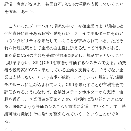
経済」宣言がなされ、各国政府がCSRの活動を支援していくこと
を確認しあった。
こういったグローバルな潮流の中で、今後企業はより明確に社
会的責任に責任ある経営活動を行い、ステイクホルダーにそのア
カウンタビリティを果たしていくことが求められている。ただそ
れを倫理規範として企業の自主性に訴えるだけでは限界がある。
また逆にCSRの内容を法律で詳細に規定し、規制するということ
も馴染まない。SRIはCSRを市場が評価するシステムである。消費
者や投資家がCSRを果たしている企業を支持する、そうでない企
業は支持しない、という市場が成熟し、そういった規範が市場競
争のルールに組み込まれていく。CSRを果たすことが市場社会で
評価されるようになれば、企業はステイクホルダーから支持・信
頼を獲得し、企業価値を高めるため、積極的に取り組むことにな
る。SRIのような評価のシステムが市場に定着していくことで、持
続可能な発展もその条件が整えられていく、ということができ
る。