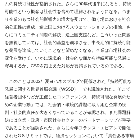
ムの持続可能性が指摘された。さらに90年代後半になると、持続
可能性という概念は社会性を含めて理解されるようになる。つま
り企業のもつ社会的影響力の増大を受けて、働く場における社会
的公正性の達成、途上国におけるスウェットショップの排除、さ
らにコミュニティ問題の解決、途上国支援など。こういった問題
を無視していては、社会的基盤を崩壊させ、中長期的に持続可能
な発展を達成していくことなど望めなくなる。企業は市場社会の
変化を受けて、いかに環境的・社会的な面から持続可能な発展に
寄与するか、CSRを踏まえた対応が要請されているのである。
このことは2002年夏ヨハネスブルグで開催された「持続可能な
発展に関する世界首脳会議（WSSD）」でも議論された。そこで
経営者団体などが主催したコンファレンス「持続可能な発展のた
めの企業行動」では、社会的・環境的課題に取り組む企業の役
割・社会的責任が大きくなっていることが確認され、また課題解
決には企業・政府・市民社会セクターのパートナーシップが重要
であることが強調された。さらに今年フランス・エビアンで開催
されたG８サミットでは、経済セッションにおいて「責任ある市場