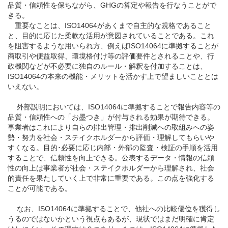
品質・信頼性を保ちながら、GHGの算定や報告を行なうことがで
きる。
重要なことは、ISO14064があくまで自主的な規格であること
と、目的に応じた柔軟な活用が意図されていることである。これ
を阻害するような用いられ方、例えばISO14064に準拠することが
商取引や便益取得、環境格付け等の評価要件とされることや、行
政機関などが不必要に独自のルール・解釈を付加することは、
ISO14064の本来の機能・メリットを活かす上で望ましいこととは
いえない。
外部説明においては、ISO14064に準拠することで報告内容等の
品質・信頼性への「お墨つき」が付与される効果が期待できる。
事業者はこれにより自らの排出管理・排出削減への取組みへの姿
勢・努力を社会・ステイクホルダーから評価・理解してもらいや
すくなる。目的･必要に応じ内部・外部の監査・検証の手順を活用
することで、信頼性を向上できる。公表するデータ・情報の信頼
性の向上は事業者が社会・ステイクホルダーから理解され、社会
的責任を果たしていく上で非常に重要である。この点を強化する
ことが可能である。
なお、ISO14064に準拠することで、他社への比較優位を獲得し
うるのではないかという視点もあるが、現状ではまだ明確に肯定