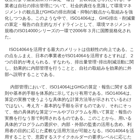
業者は自社の排出管理について、社会的責任を意識して環境マネ
ジメントの観点及びGHGの排出削減・抑制の観点から取組みを強
化しつつある。このような中で、ISO14064は、GHG排出・削減量
の算定・報告の自主的なガイドラインとして、環境マネジメント
規格のISO14000シリーズの一環で2006年３月に国際規格化され
た。
ISO14064を活用する最大のメリットは信頼性の向上である。こ
の点をふまえ、日本の事業者がISO14064を活用するとすれば、２
つの目的が考えられる。すなわち、排出量管理･排出削減活動に関
し、効果的に内部管理を行うことと、自社の取組みを効果的に外
部へ説明することである。
内部管理において、ISO14064はGHGの算定・報告に関する原
則や基本的手順を体系的に示しており有用である。ISO14064は、
算定の実務で使うような具体的な計算方法等が示されているわけ
ではない。考え方・基本的な手順を示すものであり、それにそっ
て、他の具体的な算定ツールやプログラムを用いて算定・報告の
実務を行なう形で利用されるものである。このことから、用いる
具体的プログラムの選択や、内部・外部の監査の活用も含め、利
用者の目的に応じた柔軟な活用方法が可能となる。ISO14064を活
用することで、意図するステイクホルダーの要求レベルに応じた