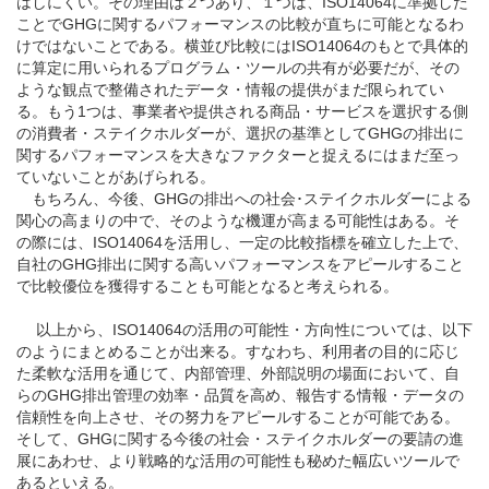
はしにくい。その理由は２つあり、１つは、ISO14064に準拠した
ことでGHGに関するパフォーマンスの比較が直ちに可能となるわ
けではないことである。横並び比較にはISO14064のもとで具体的
に算定に用いられるプログラム・ツールの共有が必要だが、その
ような観点で整備されたデータ・情報の提供がまだ限られてい
る。もう1つは、事業者や提供される商品・サービスを選択する側
の消費者・ステイクホルダーが、選択の基準としてGHGの排出に
関するパフォーマンスを大きなファクターと捉えるにはまだ至っ
ていないことがあげられる。
もちろん、今後、GHGの排出への社会･ステイクホルダーによる
関心の高まりの中で、そのような機運が高まる可能性はある。そ
の際には、ISO14064を活用し、一定の比較指標を確立した上で、
自社のGHG排出に関する高いパフォーマンスをアピールすること
で比較優位を獲得することも可能となると考えられる。
以上から、ISO14064の活用の可能性・方向性については、以下
のようにまとめることが出来る。すなわち、利用者の目的に応じ
た柔軟な活用を通じて、内部管理、外部説明の場面において、自
らのGHG排出管理の効率・品質を高め、報告する情報・データの
信頼性を向上させ、その努力をアピールすることが可能である。
そして、GHGに関する今後の社会・ステイクホルダーの要請の進
展にあわせ、より戦略的な活用の可能性も秘めた幅広いツールで
あるといえる。