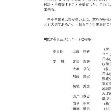
検証・再構築することを提案した。これに
出来る。
中小事業者は数が多い上に、業態が多様
とも大切であるが、一刻も早く行動を起こ
■検討委員会メンバー（敬称略）
（財
委員長
工藤 拓毅
ユニ
日本
委 員
饗場 崇夫
政策
大串 卓矢
（株
日本
加藤 隆宏
温暖
東京
菊地 秀之
地球
みず
瀬戸口泰史
環境
筒見 憲三
（株
布施 征男
（財