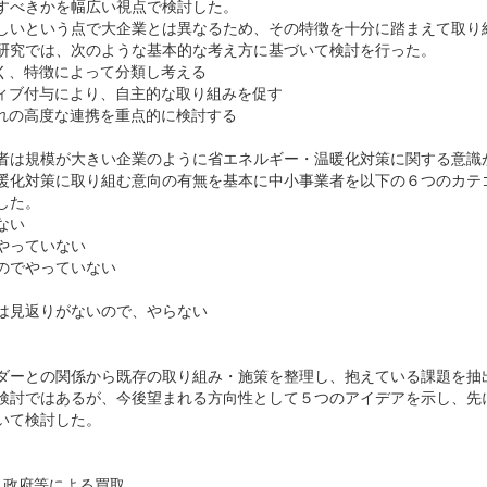
すべきかを幅広い視点で検討した。
しいという点で大企業とは異なるため、その特徴を十分に踏まえて取り
研究では、次のような基本的な考え方に基づいて検討を行った。
く、特徴によって分類し考える
ィブ付与により、自主的な取り組みを促す
れの高度な連携を重点的に検討する
者は規模が大きい企業のように省エネルギー・温暖化対策に関する意識
暖化対策に取り組む意向の有無を基本に中小事業者を以下の６つのカテ
した。
ない
やっていない
のでやっていない
見返りがないので、やらない
ダーとの関係から既存の取り組み・施策を整理し、抱えている課題を抽
検討ではあるが、今後望まれる方向性として５つのアイデアを示し、先
いて検討した。
政府等による買取