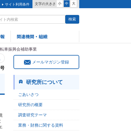
小
中
大
文字の大きさ
サイト利用条件
情報
関連機関・組織
自転車振興会補助事業
へ
メールマガジン登録
3号
研究所について
ごあいさつ
研究所の概要
調査研究テーマ
境
取
業務・財務に関する資料
エ