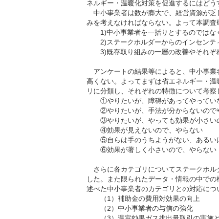
ネルギー・温暖化対策を促進するにはどう
中小事業者は数が膨大で、経営資源が乏
みを考えなければならない。よって本調査
1)中小事業者を一括りとするのではな
2)ステークホルダーからのインセンテ
3)既存取り組みの一層の改善やそれぞ
アンケートの結果等によると、中小事業
高くない。よってまずは省エネルギー・温
リに分類し、それぞれの特徴について考察
①やりたいが、障碍があってやってい
②やりたいが、手法が分からないので
③やりたいが、やっても効果が小さい
④効果が見えないので、やらない
⑤自らは手のうちようがない、あるいは
⑥効果が著しく小さいので、やらない
さらに各カテゴリについてステークホル
した。また限られたデータ・情報の中での
述べた中小事業者のカテゴリとの対応につ
（1）補助金の費用対効果の向上
（2）中小事業者の与信の強化
（3）温室効果ガス排出量取引の実施と