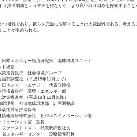
より排出削減という果実を得ながら、より良い取り組みを探索すること
かつ複雑であり、彼らを完全に理解することは大変困難である。考える
すことが求められる。
）日本エネルギー経済研究所 地球環境ユニット
ット総括
政策投資銀行 社会環境グループ
企画部調査役 （平成18年11月まで）
）日本スマートエナジー 代表取締役
政策投資銀行 環境・エネルギー部
化対策推進室 （平成18年12月以降）
都環境局 都市地球環境部 計画調整課
温暖化対策推進係長
ほ情報総研株式会社 ビジネスイノベーション部
ソリューション室 室長
）ファーストエスコ 代表取締役社長
）省エネルギーセンター 診断指導部長