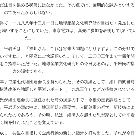
だ注目を集める状況にはなかった。その点では、画期的な試みといえる
のであったかもしれない。
得て、一九八八年十二月一日に地球産業文化研究所が目出たく発足した
お願いすることにしていた。東京電力は、真先に参加を表明して頂いて
た。
、平岩氏は、「福川さん、これは将来大問題になりますよ。この分野で
いですね」、と即座にご快諾頂いた。そして、二〇〇三年まで十四年間
をご指導いただいた。地球産業文化研究所の今日あるのは、平岩氏の指
力の賜物である。
年まで第七代経団連会長を努められた。その功績として、細川内閣当時
構造改革を強調した平岩レポート（一九九三年）などが指摘されている
氏が経団連会長に就任された時の挨拶の中で、今後の重要課題として「
。平岩氏の頭の中に、地球問題の重要性、人間尊重の哲学、新技術によ
られたのであろう。その時、私は、経済人を超えた思想家としての平岩
く胸を打たれたことを覚えている。
成し、共生を目指して企業行動の新しい指針を打ち出した。それが今日