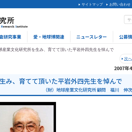
サイトマップ
お問い合わせ
査研究事業
愛・地球博関連
ニュースレター
公募
球産業文化研究所を生み、育てて頂いた平岩外四先生を悼んで
次
2007年
生み、育てて頂いた平岩外四先生を悼んで
（財）地球産業文化研究所 顧問 福川 伸