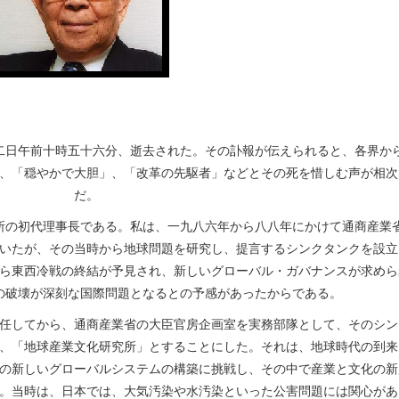
日午前十時五十六分、逝去された。その訃報が伝えられると、各界か
、「穏やかで大胆」、「改革の先駆者」などとその死を惜しむ声が相次
だ。
の初代理事長である。私は、一九八六年から八八年にかけて通商産業
いたが、その当時から地球問題を研究し、提言するシンクタンクを設立
ら東西冷戦の終結が予見され、新しいグローバル・ガバナンスが求めら
の破壊が深刻な国際問題となるとの予感があったからである。
任してから、通商産業省の大臣官房企画室を実務部隊として、そのシン
、「地球産業文化研究所」とすることにした。それは、地球時代の到来
の新しいグローバルシステムの構築に挑戦し、その中で産業と文化の新
。当時は、日本では、大気汚染や水汚染といった公害問題には関心があ