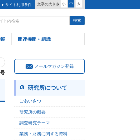
小
中
大
文字の大きさ
サイト利用条件
情報
関連機関・組織
へ
メールマガジン登録
4号
研究所について
次
ごあいさつ
研究所の概要
調査研究テーマ
業務・財務に関する資料