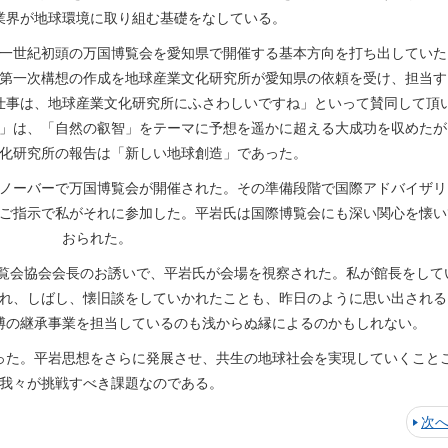
業界が地球環境に取り組む基礎をなしている。
一世紀初頭の万国博覧会を愛知県で開催する基本方向を打ち出していた
第一次構想の作成を地球産業文化研究所が愛知県の依頼を受け、担当す
仕事は、地球産業文化研究所にふさわしいですね」といって賛同して頂
」は、「自然の叡智」をテーマに予想を遥かに超える大成功を収めたが
化研究所の報告は「新しい地球創造」であった。
ノーバーで万国博覧会が開催された。その準備段階で国際アドバイザリ
ご指示で私がそれに参加した。平岩氏は国際博覧会にも深い関心を懐い
おられた。
覧会協会会長のお誘いで、平岩氏が会場を視察された。私が館長をして
れ、しばし、懐旧談をしていかれたことも、昨日のように思い出される
博の継承事業を担当しているのも浅からぬ縁によるのかもしれない。
た。平岩思想をさらに発展させ、共生の地球社会を実現していくこと
我々が挑戦すべき課題なのである。
次