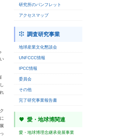
研究所のパンフレット
アクセスマップ
調査研究事業
地球産業文化懇談会
ら
UNFCCC情報
い
IPCC情報
省
委員会
し
その他
れ
完了研究事業報告書
ク
に
愛・地球博関連
展
愛・地球博理念継承発展事業
っ