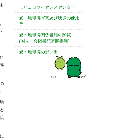
も
モリコロライセンスセンター
愛・地球博写真及び映像の使用
。
等
い
愛・地球博関係書籍の閲覧
(国立国会図書館寄贈書籍)
、
愛・地球博の想い出
に
導
の
。
地
る
氏
に