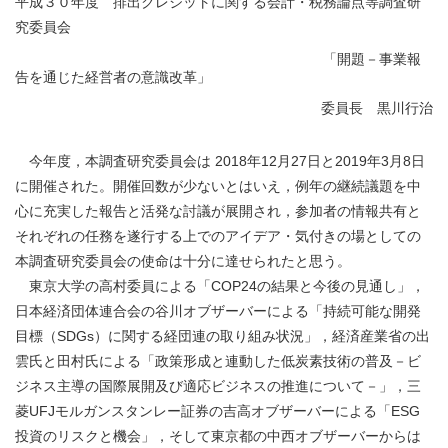
平成３０年度 排出クレジットに関する会計・税務論点等調査研
究委員会
「開題－事業報
告を通じた経営者の意識改革」
委員長 黒川行治
今年度，本調査研究委員会は 2018年12月27日と2019年3月8日
に開催された。開催回数が少ないとはいえ，例年の継続議題を中
心に充実した報告と活発な討議が展開され，参加者の情報共有と
それぞれの任務を遂行する上でのアイデア・気付きの場としての
本調査研究委員会の使命は十分に達せられたと思う。
東京大学の高村委員による「COP24の結果と今後の見通し」，
日本経済団体連合会の谷川オブザーバーによる「持続可能な開発
目標（SDGs）に関する経団連の取り組み状況」，経済産業省の出
雲氏と田村氏による「政策形成と連動した低炭素技術の普及－ビ
ジネス主導の国際展開及び適応ビジネスの推進について－」，三
菱UFJモルガンスタンレー証券の吉高オブザーバーによる「ESG
投資のリスクと機会」，そして東京都の中西オブザーバーからは