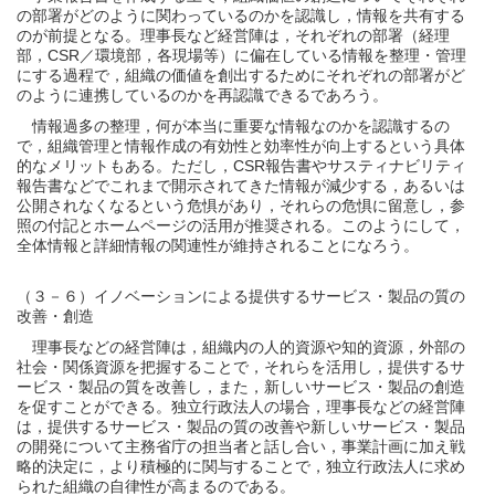
の部署がどのように関わっているのかを認識し，情報を共有する
のが前提となる。理事長など経営陣は，それぞれの部署（経理
部，CSR／環境部，各現場等）に偏在している情報を整理・管理
にする過程で，組織の価値を創出するためにそれぞれの部署がど
のように連携しているのかを再認識できるであろう。
情報過多の整理，何が本当に重要な情報なのかを認識するの
で，組織管理と情報作成の有効性と効率性が向上するという具体
的なメリットもある。ただし，CSR報告書やサスティナビリティ
報告書などでこれまで開示されてきた情報が減少する，あるいは
公開されなくなるという危惧があり，それらの危惧に留意し，参
照の付記とホームページの活用が推奨される。このようにして，
全体情報と詳細情報の関連性が維持されることになろう。
（３－６）イノベーションによる提供するサービス・製品の質の
改善・創造
理事長などの経営陣は，組織内の人的資源や知的資源，外部の
社会・関係資源を把握することで，それらを活用し，提供するサ
ービス・製品の質を改善し，また，新しいサービス・製品の創造
を促すことができる。独立行政法人の場合，理事長などの経営陣
は，提供するサービス・製品の質の改善や新しいサービス・製品
の開発について主務省庁の担当者と話し合い，事業計画に加え戦
略的決定に，より積極的に関与することで，独立行政法人に求め
られた組織の自律性が高まるのである。