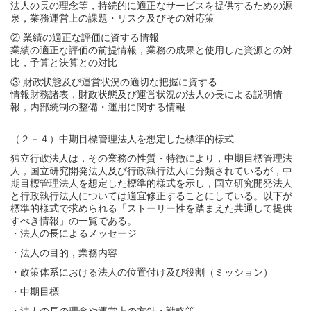
法人の長の理念等，持続的に適正なサービスを提供するための源
泉，業務運営上の課題・リスク及びその対応策
② 業績の適正な評価に資する情報
業績の適正な評価の前提情報，業務の成果と使用した資源との対
比，予算と決算との対比
③ 財政状態及び運営状況の適切な把握に資する
情報財務諸表，財政状態及び運営状況の法人の長による説明情
報，内部統制の整備・運用に関する情報
（２－４）中期目標管理法人を想定した標準的様式
独立行政法人は，その業務の性質・特徴により，中期目標管理法
人，国立研究開発法人及び行政執行法人に分類されているが，中
期目標管理法人を想定した標準的様式を示し，国立研究開発法人
と行政執行法人については適宜修正することにしている。以下が
標準的様式で求められる「ストーリー性を踏まえた共通して提供
すべき情報」の一覧である。
・法人の長によるメッセージ
・法人の目的，業務内容
・政策体系における法人の位置付け及び役割（ミッション）
・中期目標