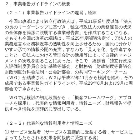
２．事業報告ガイドラインの概要
（２－１）事業報告ガイドラインの趣旨，経緯
今回の改革により独立行政法人は，平成31事業年度以降「法人
の長のリーダーシップに基づき，独立行政法人の業務運営の状況
の全体像を簡潔に説明する事業報告書」を作成することになる。
そもそも今回の改革の端緒は，平成25年度閣議決定で，①法人の
業務運営や財務状況等の透明性を向上させるため，国民に分かり
やすい形での情報公開の充実，すなわち「見える化」を推進する
ことと，②法人における管理会計の活用等によって自律的マネジ
メントの実現を図ることにあった。そこで，総務省「独立行政法
人評価制度委員会会計基準等部会」と財務省「財政制度等審議会
財政制度分科会法制・公会計部会」の共同ワーキング・チーム
（ＷＧ）が結成され，ＷＧは平成27年11月から検討を始め，その
成果である事業報告ガイドラインが，平成29年8月および9月に両
部会で了承された。
ＷＧでは検討の初期段階から，「概念フレームワーク」アプロ
ーチを採用し，代表的な情報利用者，情報ニーズ，財務報告で提
供すべき情報を演繹的に導出している。
（２－２）代表的な情報利用者と情報ニーズ
① サービス受益者（サービスを直接的に受益する者，サービスに
よってもたらされる効果を間接的に受益する者）