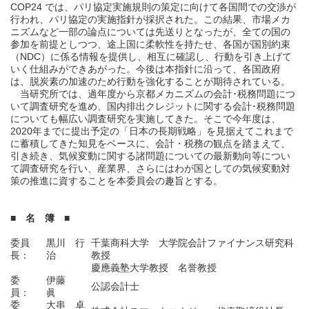
COP24 では、パリ協定実施規則の策定に向けて各国間での交渉が
行われ、パリ協定の実施指針が採択された。この結果、市場メカ
ニズムなど一部の論点については先送りとなったが、全ての国の
参加を前提としつつ、途上国に柔軟性を持たせ、各国が国別約束
（NDC）に係る情報を提供し、相互に確認し、行動を引き上げて
いく仕組みができあがった。今後は本指針に沿って、各国政府
は、脱炭素の加速のため行動を強化することが期待されている。
当研究所では、過年度から京都メカニズムの会計･税務問題につ
いて調査研究を進め、国内排出クレジットに関する会計･税務問題
についても幅広い調査研究を実施してきた。そこで今年度は、
2020年までに提出予定の「日本の長期戦略」を見据えてこれまで
に蓄積してきた知見をベースに、会計・税務の観点を踏まえて、
引き続き、気候変動に関する諸問題についての最新動向等につい
て調査研究を行い、産業界、さらにはわが国としての気候変動対
策の推進に資することを本委員会の趣旨とする。
■ 名 簿 ■
委員
黒川 行
千葉商科大学 大学院会計ファイナンス研究科
長：
治
教授
慶應義塾大学教授 名誉教授
委
伊藤
公認会計士
員：
眞
委
大串 卓