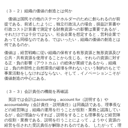
（３－２）組織の価値の創造とは何か
価値は国民その他のステークホルダーのために創られるのが前
提である。前述したように，独立行政法人の場合，損益計算書や
行政コスト計算書で測定する財務資源への影響は重要であるが，
それだけでは十分ではない。社会企業を想定すると，営利企業で
あっても同様なのである。ではいったい，組織の価値の創造とは
何であるのか。
価値は，経営戦略に従い組織の保有する有形資源と無形資源及び
公共・共有資源を使用することから生じる。それらの資源に対す
る正・負の影響（アウトカム）の総体が業績であるから，組織
は，負の外部性と自然環境の破壊を伴わないという制約のもとで
事業活動をしなければならない。そして，イノベーションこそが
価値創造の中心にある。
（３－３）会計責任の機能を再確認
英語では会計はaccounting，account for（説明する）や
accountability（会計責任・説明責任）は同義語である。理事長な
どの経営陣は，組織の運用を行うことが役割・業務と認識してい
るが，会計理論からすれば，説明をすることも理事長など経営陣
の役割・業務である。説明を行うことによって，ようやく資源の
経営を任された受託責任が解除されるのである。 したがって，理