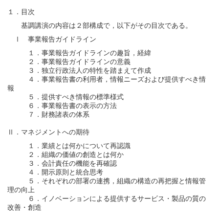
１．目次
基調講演の内容は２部構成で，以下がその目次である。
Ⅰ 事業報告ガイドライン
１．事業報告ガイドラインの趣旨，経緯
２．事業報告ガイドラインの意義
３．独立行政法人の特性を踏まえて作成
４．事業報告書の利用者，情報ニーズおよび提供すべき情
報
５．提供すべき情報の標準様式
６．事業報告書の表示の方法
７．財務諸表の体系
Ⅱ．マネジメントへの期待
１．業績とは何かについて再認識
２．組織の価値の創造とは何か
３．会計責任の機能を再確認
４．開示原則と統合思考
５．それぞれの部署の連携，組織の構造の再把握と情報管
理の向上
６．イノベーションによる提供するサービス・製品の質の
改善・創造