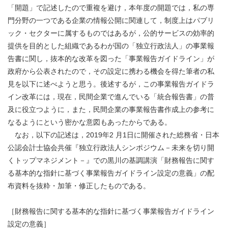
「開題」で記述したので重複を避け，本年度の開題では，私の専
門分野の一つである企業の情報公開に関連して，制度上はパブリ
ック・セクターに属するものではあるが，公的サービスの効率的
提供を目的とした組織であるわが国の「独立行政法人」の事業報
告書に関し，抜本的な改革を図った「事業報告ガイドライン」が
政府から公表されたので，その設定に携わる機会を得た筆者の私
見を以下に述べようと思う。後述するが，この事業報告ガイドラ
イン改革には，現在，民間企業で進んでいる「統合報告書」の普
及に役立つように，また，民間企業の事業報告書作成上の参考に
なるようにという密かな意図もあったからである。
なお，以下の記述は，2019年2 月1日に開催された総務省・日本
公認会計士協会共催『独立行政法人シンポジウム－未来を切り開
くトップマネジメント－』での黒川の基調講演「財務報告に関す
る基本的な指針に基づく事業報告ガイドライン設定の意義」の配
布資料を抜粋・加筆・修正したものである。
［財務報告に関する基本的な指針に基づく事業報告ガイドライン
設定の意義］