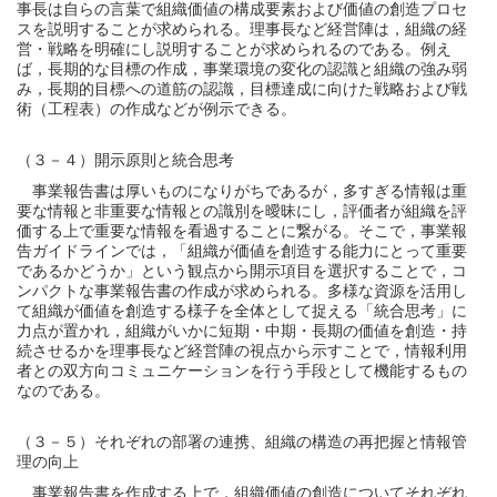
事長は自らの言葉で組織価値の構成要素および価値の創造プロセ
スを説明することが求められる。理事長など経営陣は，組織の経
営・戦略を明確にし説明することが求められるのである。例え
ば，長期的な目標の作成，事業環境の変化の認識と組織の強み弱
み，長期的目標への道筋の認識，目標達成に向けた戦略および戦
術（工程表）の作成などが例示できる。
（３－４）開示原則と統合思考
事業報告書は厚いものになりがちであるが，多すぎる情報は重
要な情報と非重要な情報との識別を曖昧にし，評価者が組織を評
価する上で重要な情報を看過することに繋がる。そこで，事業報
告ガイドラインでは，「組織が価値を創造する能力にとって重要
であるかどうか」という観点から開示項目を選択することで，コ
ンパクトな事業報告書の作成が求められる。多様な資源を活用し
て組織が価値を創造する様子を全体として捉える「統合思考」に
力点が置かれ，組織がいかに短期・中期・長期の価値を創造・持
続させるかを理事長など経営陣の視点から示すことで，情報利用
者との双方向コミュニケーションを行う手段として機能するもの
なのである。
（３－５）それぞれの部署の連携、組織の構造の再把握と情報管
理の向上
事業報告書を作成する上で，組織価値の創造についてそれぞれ