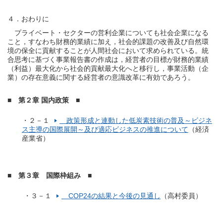
４．おわりに
プライベート・セクターの営利企業についても社会企業になる
こと，すなわち財務的業績に加え，社会的課題の改善及び自然環
境の保全に貢献することが人間社会において求められている。統
合思考に基づく事業報告書の作成は，経営者の目標が財務的業績
（利益）最大化から社会的貢献最大化へと移行し，事業活動（企
業）の存在意義に関する経営者の意識改革に有効であろう。
■ 第２章 国内政策 ■
・２－１
政策形成と連動した低炭素技術の普及～ビジネ
ス主導の国際展開～及び適応ビジネスの推進について
（経済
産業省）
■ 第３章 国際枠組み ■
・３－１
COP24の結果と今後の見通し
（高村委員）