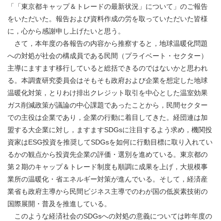
「「東京都キャップ＆トレードの最新状況」について」のご報告
をいただいた。報告および資料作成の労を取っていただいた皆様
に，心から感謝申し上げたいと思う。
さて，本年度の各報告の内容から推察すると，地球温暖化問題
への対処が社会の構成員である民間（プライベート・セクター）
主導にますます移行していると総括できるのではないかと思われ
る。本調査研究委員会はそもそも政府および企業を想定した地球
温暖化対策，とりわけ排出クレジット取引を中心とした温室効果
ガス削減政策が議論の中心課題であったことから，民間セクター
での主役は企業であり，企業の行動に着目してきた。経団連は加
盟する大企業に対し，ますますSDGsに注目するよう求め，機関投
資家はESG投資を推奨してSDGsを如何に行動目標に取り入れてい
るかの観点から投資先企業の評価・選別を進めている。東京都の
第２期のキャップ＆トレード制度も順調に成果を上げ，大規模事
業所の温暖化・省エネルギー対策が進んでいる。そして，経済産
業省も政府主導から民間ビジネス主導でのわが国の低炭素技術の
国際展開・普及を推進している。
このような経済社会のSDGsへの対処の意義については昨年度の