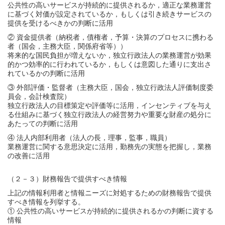
公共性の高いサービスが持続的に提供されるか，適正な業務運営
に基づく対価が設定されているか，もしくは引き続きサービスの
提供を受けるべきかの判断に活用
② 資金提供者（納税者，債権者，予算・決算のプロセスに携わる
者（国会，主務大臣，関係府省等））
将来的な国民負担が増えないか，独立行政法人の業務運営が効果
的かつ効率的に行われているか，もしくは意図した通りに支出さ
れているかの判断に活用
③ 外部評価・監督者（主務大臣，国会，独立行政法人評価制度委
員会，会計検査院）
独立行政法人の目標策定や評価等に活用，インセンティブを与え
る仕組みに基づく独立行政法人の経営努力や重要な財産の処分に
あたっての判断に活用
④ 法人内部利用者（法人の長，理事，監事，職員）
業務運営に関する意思決定に活用，勤務先の実態を把握し，業務
の改善に活用
（２－３）財務報告で提供すべき情報
上記の情報利用者と情報ニーズに対処するための財務報告で提供
すべき情報を列挙する。
① 公共性の高いサービスが持続的に提供されるかの判断に資する
情報