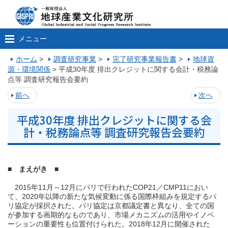
メニュー
ホーム
>
調査研究事業
>
完了研究事業報告書
>
地球資
源・環境関係
>
平成30年度 排出クレジットに関する会計・税務論
点等 調査研究報告会要約
前へ
次へ
平成30年度 排出クレジットに関する会
計・税務論点等 調査研究報告会要約
■ まえがき ■
2015年11月～12月にパリで行われたCOP21／CMP11におい
て、2020年以降の新たな気候変動に係る国際枠組みを規定するパ
リ協定が採択された。パリ協定は京都議定書と異なり、全ての国
が参加する画期的なものであり、市場メカニズムの活用やイノベ
ーションの重要性も位置付けられた。2018年12月に開催された