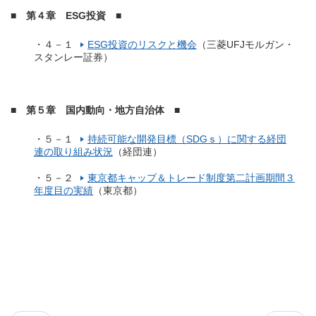
■ 第４章 ESG投資 ■
・４－１
ESG投資のリスクと機会
（三菱UFJモルガン・
スタンレー証券）
■ 第５章 国内動向・地方自治体 ■
・５－１
持続可能な開発目標（SDGｓ）に関する経団
連の取り組み状況
（経団連）
・５－２
東京都キャップ＆トレード制度第二計画期間３
年度目の実績
（東京都）