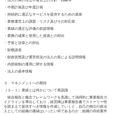
・法人の長の理念や運営上の方針・戦略等
・中期計画及び年度計画
・持続的に適正なサービスを提供するための源泉
・業務運営上の課題・リスク及びその対応策
・業績の適正な評価の前提情報
・業務の成果と使用した資源との対比
・予算と決算との対比
・財務諸表
・財政状態及び運営状況の法人の長による説明情報
・内部統制の運用に関する情報
・法人の基本情報
３．マネジメントへの期待
（３－１）業績とは何かについて再認識
統合報告と概念フレームワークを意識して演繹的に事業報告ガ
イドラインを導出しており，経営陣は事業報告書でストーリー性
を踏まえて提供すべき情報を作成していくと，自己の独立行政法
人としての組織の価値はいったい何であるのか，組織の存続要件