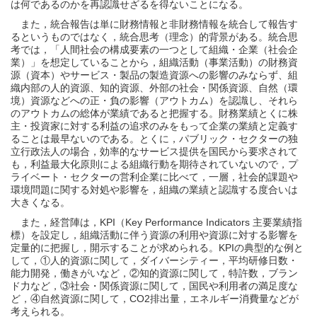
は何であるのかを再認識せざるを得ないことになる。
また，統合報告は単に財務情報と非財務情報を統合して報告す
るというものではなく，統合思考（理念）的背景がある。統合思
考では，「人間社会の構成要素の一つとして組織・企業（社会企
業）」を想定していることから，組織活動（事業活動）の財務資
源（資本）やサービス・製品の製造資源への影響のみならず、組
織内部の人的資源、知的資源、外部の社会・関係資源、自然（環
境）資源などへの正・負の影響（アウトカム）を認識し、それら
のアウトカムの総体が業績であると把握する。財務業績とくに株
主・投資家に対する利益の追求のみをもって企業の業績と定義す
ることは最早ないのである。とくに，パブリック・セクターの独
立行政法人の場合，効率的なサービス提供を国民から要求されて
も，利益最大化原則による組織行動を期待されていないので，プ
ライベート・セクターの営利企業に比べて，一層，社会的課題や
環境問題に関する対処や影響を，組織の業績と認識する度合いは
大きくなる。
また，経営陣は，KPI（Key Performance Indicators 主要業績指
標）を設定し，組織活動に伴う資源の利用や資源に対する影響を
定量的に把握し，開示することが求められる。KPIの典型的な例と
して，①人的資源に関して，ダイバーシティー，平均研修日数・
能力開発，働きがいなど，②知的資源に関して，特許数，ブラン
ド力など，③社会・関係資源に関して，国民や利用者の満足度な
ど，④自然資源に関して，CO2排出量，エネルギー消費量などが
考えられる。