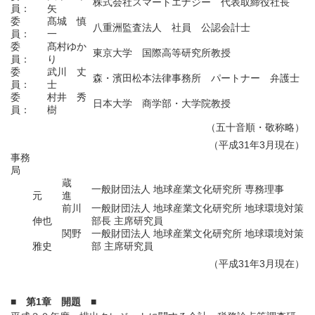
株式会社スマートエナジー 代表取締役社長
員：
矢
委
髙城 慎
八重洲監査法人 社員 公認会計士
員：
一
委
髙村ゆか
東京大学 国際高等研究所教授
員：
り
委
武川 丈
森・濱田松本法律事務所 パートナー 弁護士
員：
士
委
村井 秀
日本大学 商学部・大学院教授
員：
樹
（五十音順・敬称略）
（平成31年3月現在）
事務
局
蔵
一般財団法人 地球産業文化研究所 専務理事
元 進
前川
一般財団法人 地球産業文化研究所 地球環境対策
伸也
部長 主席研究員
関野
一般財団法人 地球産業文化研究所 地球環境対策
雅史
部 主席研究員
（平成31年3月現在）
■ 第1章 開題 ■