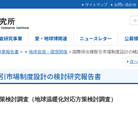
サイトマップ
お問い合わせ
査研究事業
愛・地球博関連
ニュースレター
公募
事業報告書
>
地球資源・環境関係
>
国際排出権取引市場制度設計の検
次
引市場制度設計の検討研究報告書
方策検討調査（地球温暖化対応方策検討調査）