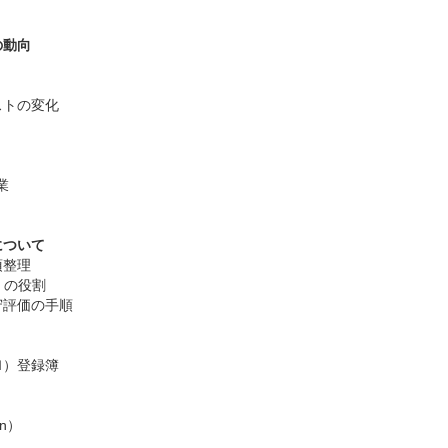
の動向
ストの変化
）
業
について
項整理
y）の役割
守評価の手順
Ｍ）登録簿
n）