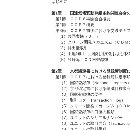
はじめに
第1章 国連気候変動枠組条約関連会合
第1節
ＣＯＰ６再開会合概要
第2節
ＣＯＰ７概要
第3節
ＣＯＰ７前後における交渉テキ
（1）共同実施（ＪＩ）
（2）クリーン開発メカニズム（ＣＤＭ
（3）排出量取引
（4）土地利用、土地利用変化および林
（5）登録簿／ＣＤＭ登録簿
第2章 京都議定書における登録簿制度
第1節
ＣＯＰ７における登録簿決定事
（1）国家登録簿（National registr
（2）京都議定書における削減目標遵
（3）国家登録簿の要件
（4）取引ログ（Transaction log）
（5）クリーン開発メカニズム（ＣＤ
（6）国家登録簿の口座の種類
（7）ユニットのシリアルナンバー
（8）ユニットの取引内容（Transactio
（9）ユニットの取引手順