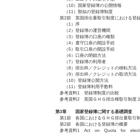
（10）国家登録簿の公開情報
（11）類似の登録簿制度
第2節
英国排出量取引制度における登
（1）序
（2）登録簿の運営機関
（3）登録簿の口座の種類
（4）遵守口座の開設手続
（5）取引口座の開設手続
（6）口座の閉鎖方法
（7）登録簿の利用者
（8）排出枠／クレジットの移転方法
（9）排出枠／クレジットの取消方法
（10）登録簿公開方法
（11）登録簿利用手数料
参考資料1 登録簿制度の比較
参考資料2 英国ＧＨＧ排出権取引制度
第3章 国家登録簿に関する基礎調査
第1節
各国におけるＧＨＧ排出量取引
第2節
各国における登録簿の概要
参考資料1
Act on Quota for elect