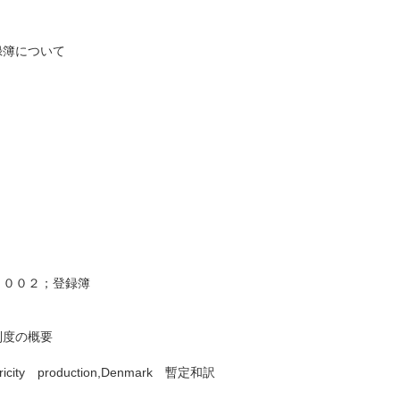
録簿について
２００２；登録簿
制度の概要
ricity production,Denmark 暫定和訳