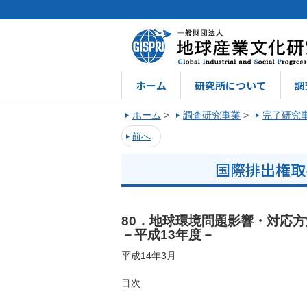
ホーム
研究所について
調
ホーム
>
調査研究事業
>
完了研究
前へ
国際排出権取
80．地球環境問題影響・対応
－平成13年度－
平成14年3月
目次