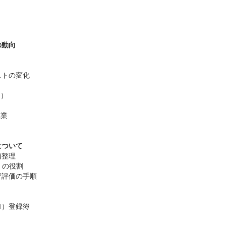
の動向
ストの変化
Ｍ）
林業
について
項整理
y）の役割
守評価の手順
Ｍ）登録簿