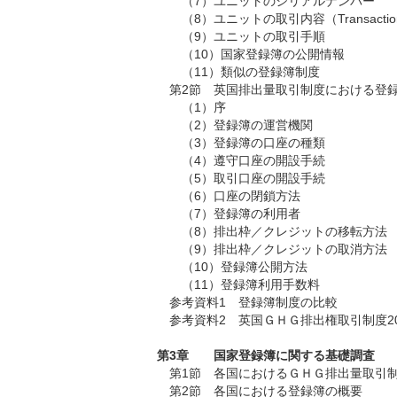
（7）ユニットのシリアルナンバー
（8）ユニットの取引内容（Transactio
（9）ユニットの取引手順
（10）国家登録簿の公開情報
（11）類似の登録簿制度
第2節
英国排出量取引制度における登
（1）序
（2）登録簿の運営機関
（3）登録簿の口座の種類
（4）遵守口座の開設手続
（5）取引口座の開設手続
（6）口座の閉鎖方法
（7）登録簿の利用者
（8）排出枠／クレジットの移転方法
（9）排出枠／クレジットの取消方法
（10）登録簿公開方法
（11）登録簿利用手数料
参考資料1 登録簿制度の比較
参考資料2 英国ＧＨＧ排出権取引制度20
第3章 国家登録簿に関する基礎調査
第1節
各国におけるＧＨＧ排出量取引
第2節
各国における登録簿の概要