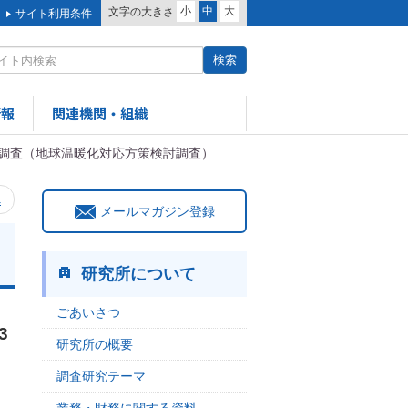
小
中
大
文字の大きさ
サイト利用条件
情報
関連機関・組織
調査（地球温暖化対応方策検討調査）
へ
メールマガジン登録
）
研究所について
ごあいさつ
3
研究所の概要
調査研究テーマ