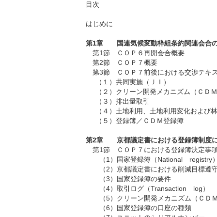
目次
はじめに
第1章 国連気候変動枠組条約関連会合
第1節
ＣＯＰ６再開会合概要
第2節
ＣＯＰ７概要
第3節
ＣＯＰ７前後における交渉テキ
（１）共同実施（ＪＩ）
（２）クリーン開発メカニズム（ＣＤ
（３）排出量取引
（４）土地利用、土地利用変化および
（５）登録簿／ＣＤＭ登録簿
第2章 京都議定書における登録簿制度
第1節
ＣＯＰ７における登録簿決定事
（1）国家登録簿（National registr
（2）京都議定書における削減目標遵
（3）国家登録簿の要件
（4）取引ログ（Transaction log）
（5）クリーン開発メカニズム（ＣＤ
（6）国家登録簿の口座の種類