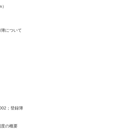
n）
録簿について
02；登録簿
制度の概要