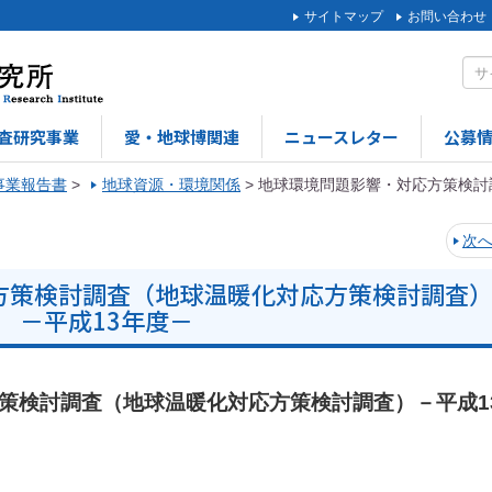
サイトマップ
お問い合わせ
査研究事業
愛・地球博関連
ニュースレター
公募
事業報告書
>
地球資源・環境関係
>
地球環境問題影響・対応方策検討
次
方策検討調査（地球温暖化対応方策検討調査
－平成13年度－
方策検討調査（地球温暖化対応方策検討調査）－平成1