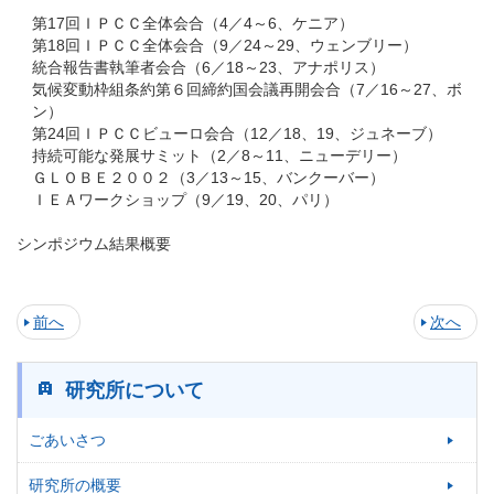
第17回ＩＰＣＣ全体会合（4／4～6、ケニア）
第18回ＩＰＣＣ全体会合（9／24～29、ウェンブリー）
統合報告書執筆者会合（6／18～23、アナポリス）
気候変動枠組条約第６回締約国会議再開会合（7／16～27、ボ
ン）
第24回ＩＰＣＣビューロ会合（12／18、19、ジュネーブ）
持続可能な発展サミット（2／8～11、ニューデリー）
ＧＬＯＢＥ２００２（3／13～15、バンクーバー）
ＩＥＡワークショップ（9／19、20、パリ）
シンポジウム結果概要
前へ
次へ
研究所について
ごあいさつ
研究所の概要