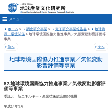
メニュー
ホーム
>
調査研究事業
>
完了研究事業報告書
>
地球資
源・環境関係
>
地球環境国際協力推進事業／気候変動影響評価等
事業
前へ
次へ
地球環境国際協力推進事業／気候変動
影響評価等事業
82.地球環境国際協力推進事業／気候変動影響評
価等事業
委託元：新エネルギー・産業技術総合開発機構
平成14年3月