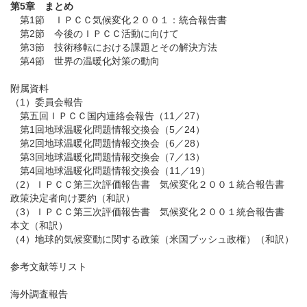
第5章 まとめ
第1節
ＩＰＣＣ気候変化２００１：統合報告書
第2節
今後のＩＰＣＣ活動に向けて
第3節
技術移転における課題とその解決方法
第4節
世界の温暖化対策の動向
附属資料
（1）委員会報告
第五回ＩＰＣＣ国内連絡会報告（11／27）
第1回地球温暖化問題情報交換会（5／24）
第2回地球温暖化問題情報交換会（6／28）
第3回地球温暖化問題情報交換会（7／13）
第4回地球温暖化問題情報交換会（11／19）
（2）ＩＰＣＣ第三次評価報告書 気候変化２００１統合報告書
政策決定者向け要約（和訳）
（3）ＩＰＣＣ第三次評価報告書 気候変化２００１統合報告書
本文（和訳）
（4）地球的気候変動に関する政策（米国ブッシュ政権）（和訳）
参考文献等リスト
海外調査報告