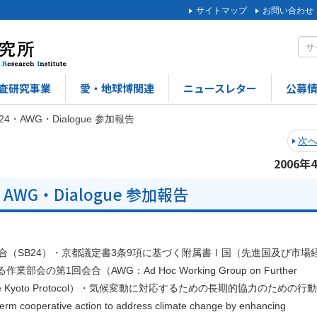
サイトマップ
お問い合わせ
査研究事業
愛・地球博関連
ニュースレター
公募
24・AWG・Dialogue 参加報告
次
2006年
・AWG・Dialogue 参加報告
（SB24）・京都議定書3条9項に基づく附属書Ⅰ国（先進国及び市場
第1回会合（AWG：Ad Hoc Working Group on Further
s under the Kyoto Protocol）・気候変動に対応するための長期的協力のための行
cooperative action to address climate change by enhancing