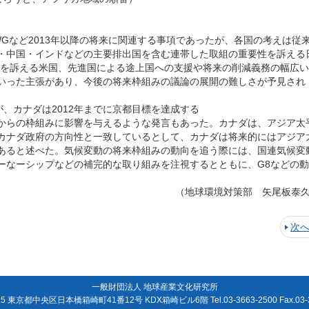
AWGなど2013年以降の将来に関連する事項であったが、各国の考えは従
・中国・インドなどの主要排出国を含む連帯した取組の重要性を訴える
性を訴える米国、先進国による途上国への支援や将来の削減義務の幅広
いった主張があり、今後の将来枠組みの議論の展開の難しさが予見され
臣が、カナダは2012年までに京都目標を達成する
からの枠組みに影響を与えるような発言もあった。カナダは、アジア太
カナダ政府の方向性と一致しているとして、カナダは将来的にはアジア
あると述べた。気候変動の将来枠組みの動向を追う際には、国連気候変
ーなーシップなどの補完的な取り組みを注視するとともに、G8などの
（地球環境対策部 矢尾板泰
次
一般財団法人 地球産業文化研究所
15 東京都中央区日本橋箱崎町41番12号 KDX箱崎ビル6階 Tel.03-3663-2500 Fax.03-3