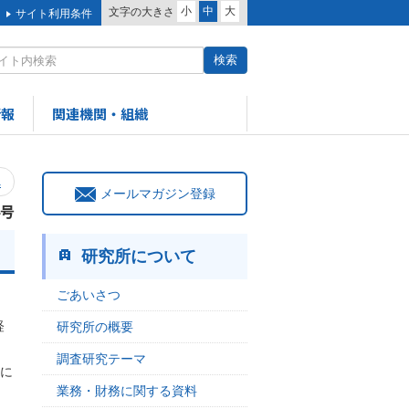
小
中
大
文字の大きさ
サイト利用条件
情報
関連機関・組織
へ
メールマガジン登録
4号
研究所について
ごあいさつ
経
研究所の概要
調査研究テーマ
動に
業務・財務に関する資料