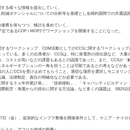
関する様々な情報を提出していく。
ス削減ポテンシャルについての分析等を基礎とし全締約国間での共通認
。
の連携を保ちつつ、検討を進めていく。
定であるCOP / MOP2でワークショップを開催することになった。
関するワークショップ、CDM活動としてのCCSに関するワークショップ
まっている。多くの出席者が、CCSは、特に発電所の排出源など、大量
、コストが高いなどの課題もあるとの認識であった。また、CCSが「
エネルギーオプションの一角を担うことは可能であるとの考えなどがあ
般の人にCCSを受け止めてもらうこと、適切な場所を選択しモニタリン
低減、法律制定、責任の明確化などが必要である。
に関する５ヵ年作業計画」、「技術移転」、「キャパシティビルディン
際航空・海運からの排出に関する方法論」など多くの議題は、SB25以
1月17日（金）、追加的なインフラ整備を開催条件として、ケニア・ナイロ
ならうと、アフリカ地域の順番）