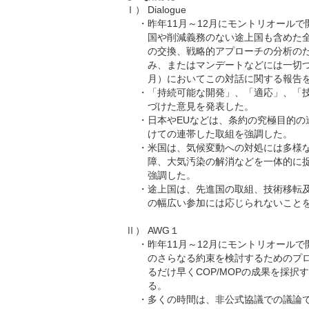
Ⅰ）
Dialogue
・
昨年11月～12月にモントリオール
国や削減義務のない途上国も含めた
の交換、戦略的アプローチの分析の
み、またはマンデートなどには一切つなが
月）においてこの対話に関する報告
・
「持続可能な開発」、「適応」、「
づけた意見を発表した。
・
日本やEUなどは、条約の究極目的
けての連帯した取組を強調した。
・
米国は、気候変動への対処には多様
障、大気汚染の解消などを一体的に
強調した。
・
途上国は、先進国の取組、技術移転
の幅広い参加には応じられないこと
Ⅱ）
AWG１
・
昨年11月～12月にモントリオールで
のさらなる約束を検討するためのプロ
るだけ早くCOP/MOPの成果を採択
る。
・
多くの時間は、非公式協議での議論で