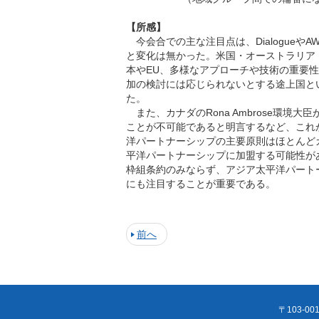
【所感】
今会合での主な注目点は、Dialogueや
と変化は無かった。米国・オーストラリア
本やEU、多様なアプローチや技術の重要
加の検討には応じられないとする途上国と
た。
また、カナダのRona Ambrose環境大
ことが不可能であると明言するなど、これ
洋パートナーシップの主要原則はほとんど
平洋パートナーシップに加盟する可能性が
枠組条約のみならず、アジア太平洋パート
にも注目することが重要である。
前へ
〒103-00