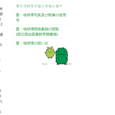
モリコロライセンスセンター
米
験
愛・地球博写真及び映像の使用
組
等
2
愛・地球博関係書籍の閲覧
(国立国会図書館寄贈書籍)
連
愛・地球博の想い出
向
を
へ
降
来
れ
れ