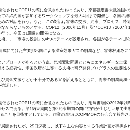
で開催されたCOP11の際に合意されたものであり、京都議定書未批准国の
全ての締約国が参加するワークショップを最大4回まで開催し、各国の経
ための対話を行う。なお、この対話は将来の交渉、約束、プロセス、枠
らないものとする。COP12（2006年11月）及びCOP13（2007年1
を行う。今回は1回目の開催になる。
技術」、「市場の役割」の4つのテーマが設定され、各国が各テーマに関
の達成に向けた主要排出国による温室効果ガスの削減など、将来枠組みに
なアプローチがあるという点、気候変動問題とともにエネルギー安全保
捉える必要性、米国政府が主導する技術の研究開発プログラムの重要性
及び資金支援などが不十分である旨を訴えるとともに、将来の削減義務
を強調した。
開催されたCOP11の際に合意されたものであり、附属書I国の2013年以
セスである。第1約束期間と第2約束期間の間に空白が生じない形で出
することを目指すとしている。作業の進捗はCOP/MOPの各会合で報告さ
展開されたが、25日深夜に、以下を主な内容とする作業計画が採択さ