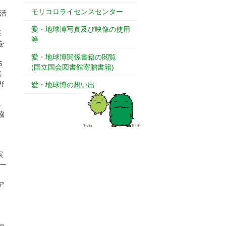
モリコロライセンスセンター
活
愛・地球博写真及び映像の使用
挙
等
を
愛・地球博関係書籍の閲覧
6
(国立国会図書館寄贈書籍)
献
野
愛・地球博の想い出
し
協
実
ー
ア