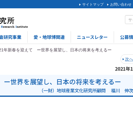
サイトマップ
お問い合わせ
査研究事業
愛・地球博関連
ニュースレター
公募
021年新春を迎えて ー世界を展望し、日本の将来を考えるー
次
2021年
て ー世界を展望し、日本の将来を考えるー
（一財）地球産業文化研究所顧問 福川 伸