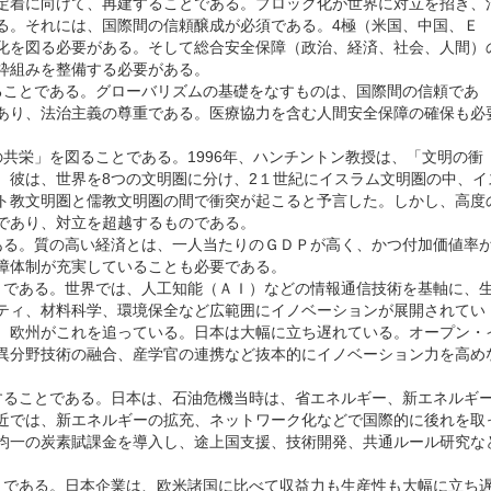
定着に向けて、再建することである。ブロック化が世界に対立を招き、
る。それには、国際間の信頼醸成が必須である。4極（米国、中国、Ｅ
化を図る必要がある。そして総合安全保障（政治、経済、社会、人間）
枠組みを整備する必要がある。
ことである。グローバリズムの基礎をなすものは、国際間の信頼であ
あり、法治主義の尊重である。医療協力を含む人間安全保障の確保も必
共栄」を図ることである。1996年、ハンチントン教授は、「文明の衝
。彼は、世界を8つの文明圏に分け、2１世紀にイスラム文明圏の中、イ
ト教文明圏と儒教文明圏の間で衝突が起こると予言した。しかし、高度
であり、対立を超越するものである。
る。質の高い経済とは、一人当たりのＧＤＰが高く、かつ付加価値率
障体制が充実していることも必要である。
である。世界では、人工知能（ＡＩ）などの情報通信技術を基軸に、
ティ、材料科学、環境保全など広範囲にイノベーションが展開されてい
、欧州がこれを追っている。日本は大幅に立ち遅れている。オープン・
異分野技術の融合、産学官の連携など抜本的にイノベーション力を高め
ることである。日本は、石油危機当時は、省エネルギー、新エネルギ
近では、新エネルギーの拡充、ネットワーク化などで国際的に後れを取
均一の炭素賦課金を導入し、途上国支援、技術開発、共通ルール研究な
である。日本企業は、欧米諸国に比べて収益力も生産性も大幅に立ち