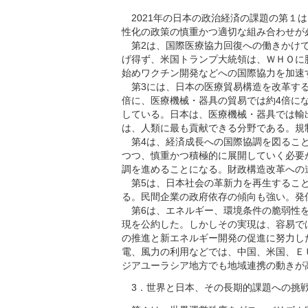
2021年の日本の政治経済の課題の第１
性化の政策の慎重かつ適切な組み合わせが
第2は、国際医療協力回復への働きかけで
げ得ず、米国トランプ大統領は、ＷＨＯに
始めワクチン開発などへの国際協力を加速
第3には、日本の医療貿易構造を改革するこ
倍に、医療機械・器具の貿易では約4倍に
している。日本は、医療機械・器具では輸
は、人類に最も貢献できる分野である。規
第4は、経済成長への国際協調を図ること
つつ、慎重かつ積極的に展開していく必要
調を進めることになる。財政構造改革への
第5は、日本社会の革新力を再生すること
る。民間企業の政府依存の傾向も強い。発
第6は、エネルギー、環境条件の脆弱性を
現を公約した。しかしその実現は、容易で
の推進と新エネルギー開発の促進に努力し
電、風力の利用などでは、中国、米国、Ｅ
ジアユーラシア地方でも地域連携の動きが
3．世界と日本、その長期的課題への挑