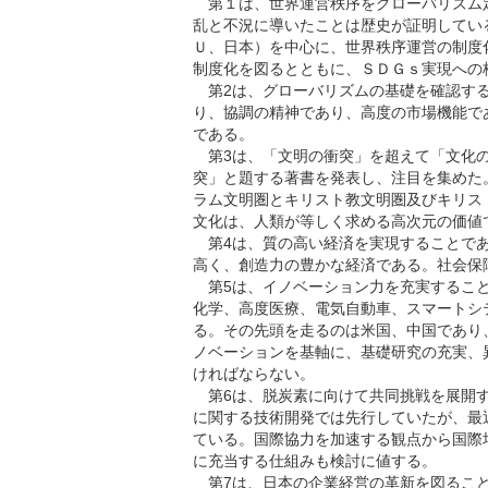
第１は、世界運営秩序をグローバリズム
乱と不況に導いたことは歴史が証明してい
Ｕ、日本）を中心に、世界秩序運営の制度
制度化を図るとともに、ＳＤＧｓ実現への
第2は、グローバリズムの基礎を確認する
り、協調の精神であり、高度の市場機能で
である。
第3は、「文明の衝突」を超えて「文化の
突」と題する著書を発表し、注目を集めた
ラム文明圏とキリスト教文明圏及びキリス
文化は、人類が等しく求める高次元の価値
第4は、質の高い経済を実現することであ
高く、創造力の豊かな経済である。社会保
第5は、イノベーション力を充実すること
化学、高度医療、電気自動車、スマートシ
る。その先頭を走るのは米国、中国であり
ノベーションを基軸に、基礎研究の充実、
ければならない。
第6は、脱炭素に向けて共同挑戦を展開す
に関する技術開発では先行していたが、最
ている。国際協力を加速する観点から国際
に充当する仕組みも検討に値する。
第7は、日本の企業経営の革新を図ること