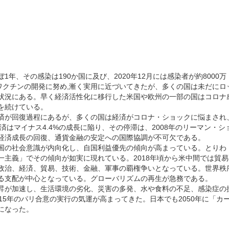
、その感染は190か国に及び、2020年12月には感染者が約8000万
ワクチンの開発に努め,漸く実用に近づいてきたが、多くの国は未だにロ
状況にある。早く経済活性化に移行した米国や欧州の一部の国はコロナ
を続けている。
済が回復過程にあるが、多くの国は経済がコロナ・ショックに悩まされ
済はマイナス4.4%の成長に陥り、その停滞は、2008年のリーマン・シ
経済成長の回復、通貨金融の安定への国際協調が不可欠である。
国の社会意識が内向化し、自国利益優先の傾向が高まっている。とりわ
一主義」でその傾向が如実に現れている。2018年頃から米中間では貿易
政治、経済、貿易、技術、金融、軍事の覇権争いとなっている。世界秩
る支配が中心となっている。グローバリズムの再生が急務である。
昇が加速し、生活環境の劣化、災害の多発、水や食料の不足、感染症の
15年のパリ合意の実行の気運が高まってきた。日本でも2050年に「カ
になった。