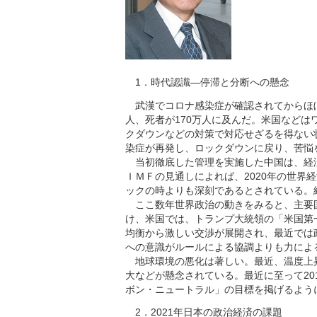
1．時代認識―停滞と分断への懸念
武漢でコロナ感染症が確認されてからほぼ1年
人、死者が170万人に及んだ。米国などは
クダウンなどの対策で対応せざるを得ない
染症が再発し、ロックダウンに戻り、苦悩
当初徹底した管理を実施した中国は、経
ＩＭＦの見通しによれば、2020年の世界経
ックの時よりも深刻であるとされている。
ここ数年世界政治の動きをみると、主要
け、米国では、トランプ大統領の「米国第
均衡から激しい交渉が展開され、最近では
への意識がルールによる協調よりも力によ
地球環境の悪化は著しい。最近、温度上
大などが懸念されている。最近に至って20
ボン・ニュートラル」の目標を掲げるよう
2．2021年日本の政治経済の課題