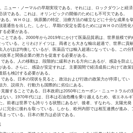
は、ニュー・ノーマルの早期実現である。それには、ロックダウンと経済
必須である。これは、オリンピックの開催のためにも不可欠である。
ある。ＷＨＯは、病原菌の特定、治療方法の確立などに十分な成果を
脱退通告を出した。しかし、早期の安定を図るためにはＷＨＯの活性化
する必要がある。
とである。2000年から2019年にかけて医薬品貿易は、世界規模で約
なっている。とりわけドイツは、両者とも大きな輸出超過で、世界に貢
出入がほぼ均衡しているが、医薬品では輸入超過になっている。この分
制改革と関係企業の努力を促進する必要がある。
である。人の移動は、段階的に緩和される方向にあるが、感染を防止
がある。さらに、感染が安定すれば、主要国間で経済成長に向けて政策
道筋も検討する必要がある。
である。日本の現状を見ると、政治および行政の政策力が停滞してい
信力、説得力、行動力も国際的に劣位にある。
克服することである。日本政府は2050年にカーボン・ニュートラルの
はない。1970年代には、日本は石油危機を乗り越えるため、省エネルギ
た。前者は世界でも誇りうる状態にあるが、後者、すなわち、太陽光発
Ｕに完全に後れを取っている。しかも、欧州内部では相互連携が進み、
高まっている。日本の努力は必須である。
戦