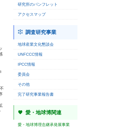
研究所のパンフレット
アクセスマップ
調査研究事業
地球産業文化懇談会
ッ
感
UNFCCC情報
IPCC情報
、
ョ
委員会
その他
不
序
完了研究事業報告書
拡
ー
愛・地球博関連
愛・地球博理念継承発展事業