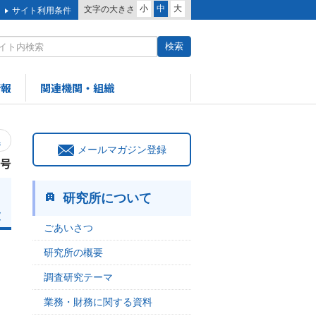
小
中
大
文字の大きさ
サイト利用条件
情報
関連機関・組織
へ
メールマガジン登録
1号
研究所について
次
ごあいさつ
研究所の概要
調査研究テーマ
業務・財務に関する資料